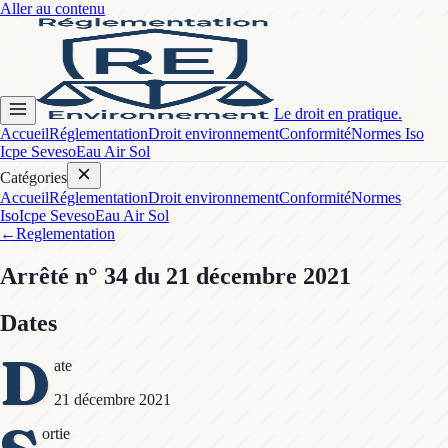
Aller au contenu
Le droit en pratique.
Accueil
Réglementation
Droit environnement
Conformité
Normes Iso
Icpe Seveso
Eau Air Sol
Catégories
Accueil
Réglementation
Droit environnement
Conformité
Normes
Iso
Icpe Seveso
Eau Air Sol
←
Reglementation
Arrêté
n° 34
du 21 décembre 2021
Dates
D
ate
21 décembre 2021
ortie