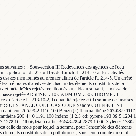
tions suivantes : " Sous-section III Redevances des agences de l'eau
'application du 2° du I bis de l'article L. 213-10-2, les activités
es usages mentionnés au premier alinéa de l'article R. 214-5. Un arrêté
té les méthodes d'analyse de chacun des éléments constitutifs de la
ux et métalloïdes rejetés mentionnés au tableau suivant, la masse de
de la masse rejetée ARSENIC : 10 CADMIUM : 50 CHROME : 1
l'article L. 213-10-2, la quantité rejetée est la somme des masses
ixé comme suit : SUBSTANCE CODE CAS CODE Sandre COEFFICIENT
uoroanthène 205-99-2 1116 100 Benzo (k) fluoroanthène 207-08-9 1117
ranthène 206-44-0 1191 100 Indeno (1,2,3-cd) pyrène 193-39-5 1204 1
1278 10 Tributylétain cation 36643-28-4 2879 1 000 Xylènes 1330-
te est celle du mois pour lequel la somme, pour l'ensemble des éléments
es éléments constitutifs de la pollution est, sans tenir compte du seuil