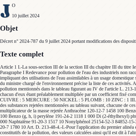
J
O
10 juillet 2024
Objet
Décret n° 2024-787 du 9 juillet 2024 portant modifications des disposit
Texte complet
Article 1 I.-La sous-section III de la section III du chapitre III du titr
Paragraphe I Redevance pour pollution de l'eau des industriels non racco
impliquant des utilisations de l'eau assimilables à un usage domestique s
du ministre chargé de l'environnement précise la liste de ces activités.
pollution mentionnés dans le tableau figurant au IV de l'article L. 213
chacun d'eux étant préalablement multipliée par un coefficient f
CUIVRE : 5 MERCURE : 50 NICKEL : 5 PLOMB : 10 ZINC : 1 III.-Pour le
des substances rejetées mentionnées au tableau suivant, chacune 
multiplicateur de la masse rejetée Anthracène 120-12-7 1458 100 Ben
100 Benzo (g, h, i) perylène 191-24-2 1118 1 000 Di (2-éthylhexyl) 
000 Naphtalène 91-20-3 1517 10 Nonylphénol 25154-52-3 84852-15-3 
20-7 1780 10 Art. D. 213-48-4.-I.-Pour l'application du premier alinéa d
constitutifs de la pollution, des valeurs calculées ainsi qu'il est dit à l