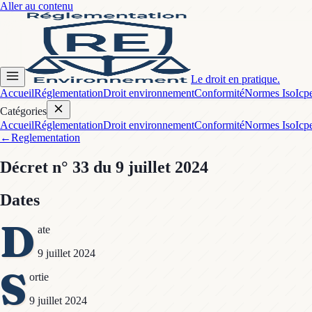
Aller au contenu
Le droit en pratique.
Accueil
Réglementation
Droit environnement
Conformité
Normes Iso
Icp
Catégories
Accueil
Réglementation
Droit environnement
Conformité
Normes Iso
Icp
←
Reglementation
Décret
n° 33
du 9 juillet 2024
Dates
D
ate
9 juillet 2024
S
ortie
9 juillet 2024