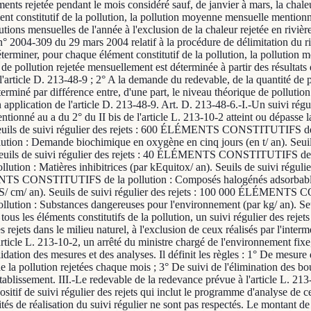
ments rejetée pendant le mois considéré sauf, de janvier à mars, la chaleu
nt constitutif de la pollution, la pollution moyenne mensuelle mentionné
llutions mensuelles de l'année à l'exclusion de la chaleur rejetée en riviè
n° 2004-309 du 29 mars 2004 relatif à la procédure de délimitation du riva
terminer, pour chaque élément constitutif de la pollution, la pollution m
de pollution rejetée mensuellement est déterminée à partir des résultats d
e l'article D. 213-48-9 ; 2° A la demande du redevable, de la quantité de 
éterminé par différence entre, d'une part, le niveau théorique de polluti
n application de l'article D. 213-48-9. Art. D. 213-48-6.-I.-Un suivi rég
 mentionné au a du 2° du II bis de l'article L. 213-10-2 atteint ou dépa
euils de suivi régulier des rejets : 600 ÉLÉMENTS CONSTITUTIFS de l
tion : Demande biochimique en oxygène en cinq jours (en t/ an). Se
an). Seuils de suivi régulier des rejets : 40 ÉLÉMENTS CONSTITUTIFS de l
tion : Matières inhibitrices (par kEquitox/ an). Seuils de suivi ré
ENTS CONSTITUTIFS de la pollution : Composés halogénés adsorbables sur
/ an). Seuils de suivi régulier des rejets : 100 000 ÉLÉMENTS CONS
on : Substances dangereuses pour l'environnement (par kg/ an). Seuils
ous les éléments constitutifs de la pollution, un suivi régulier des rejet
 les rejets dans le milieu naturel, à l'exclusion de ceux réalisés par l'in
'article L. 213-10-2, un arrêté du ministre chargé de l'environnement fixe
alidation des mesures et des analyses. Il définit les règles : 1° De mesure
de la pollution rejetées chaque mois ; 3° De suivi de l'élimination des bo
établissement. III.-Le redevable de la redevance prévue à l'article L. 213
itif de suivi régulier des rejets qui inclut le programme d'analyse de c
ités de réalisation du suivi régulier ne sont pas respectés. Le montant de