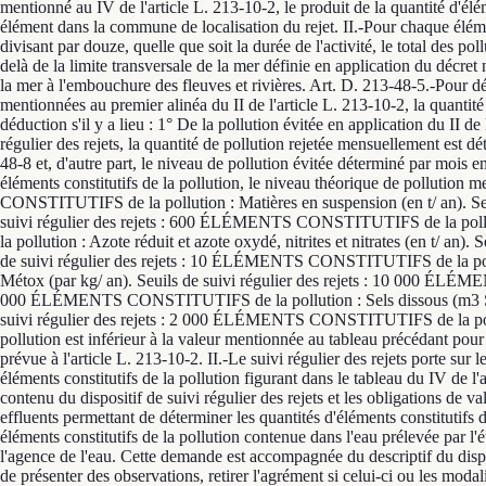
mentionné au IV de l'article L. 213-10-2, le produit de la quantité d'élé
élément dans la commune de localisation du rejet. II.-Pour chaque éléme
divisant par douze, quelle que soit la durée de l'activité, le total des po
delà de la limite transversale de la mer définie en application du décret 
la mer à l'embouchure des fleuves et rivières. Art. D. 213-48-5.-Pour dé
mentionnées au premier alinéa du II de l'article L. 213-10-2, la quantité 
déduction s'il y a lieu : 1° De la pollution évitée en application du II d
régulier des rejets, la quantité de pollution rejetée mensuellement est d
48-8 et, d'autre part, le niveau de pollution évitée déterminé par mois e
éléments constitutifs de la pollution, le niveau théorique de pollution
CONSTITUTIFS de la pollution : Matières en suspension (en t/ an). S
suivi régulier des rejets : 600 ÉLÉMENTS CONSTITUTIFS de la pollu
la pollution : Azote réduit et azote oxydé, nitrites et nitrates (en t/ 
de suivi régulier des rejets : 10 ÉLÉMENTS CONSTITUTIFS de la pollu
Métox (par kg/ an). Seuils de suivi régulier des rejets : 10 000 ÉLÉM
000 ÉLÉMENTS CONSTITUTIFS de la pollution : Sels dissous (m3 S/ cm
suivi régulier des rejets : 2 000 ÉLÉMENTS CONSTITUTIFS de la polluti
pollution est inférieur à la valeur mentionnée au tableau précédant pour t
prévue à l'article L. 213-10-2. II.-Le suivi régulier des rejets porte sur
éléments constitutifs de la pollution figurant dans le tableau du IV de l
contenu du dispositif de suivi régulier des rejets et les obligations de v
effluents permettant de déterminer les quantités d'éléments constitutifs 
éléments constitutifs de la pollution contenue dans l'eau prélevée par l'
l'agence de l'eau. Cette demande est accompagnée du descriptif du dispos
de présenter des observations, retirer l'agrément si celui-ci ou les modal