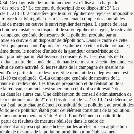
8-34. Ce diagnostic de fonctionnement est réalisé à la
charge du redevable. Un arrêté du ministre chargé de l'environnement précise : 1° Les modalités de délivrance de l'agrément du dispositif de suivi régulier des rejets ; 2° Le contenu du descriptif de ce dispositif ; 3° Les modalités du contrôle périodique par un diagnostic de fonctionnement de ce dispositif ; IV.-Lorsque le redevable de la redevance prévue à l'article L. 213-10-2 considère que le suivi régulier des rejets est impossible à mettre en œuvre dans le cas prévu au premier alinéa du I, il en informe l'agence de l'eau. L'agence de l'eau examine la possibilité de mettre en œuvre le suivi régulier des rejets en tenant compte des contraintes techniques liées à l'installation du dispositif de suivi. L'agence de l'eau dispose d'un délai de deux mois pour confirmer au redevable l'impossibilité de mettre en œuvre le suivi régulier des rejets. L'agence de l'eau peut reconduire ce délai pour une nouvelle période de deux mois en informant le redevable. Lorsque l'agence de l'eau conclut à la possibilité technique d'installer un dispositif de suivi régulier des rejets, le redevable est tenu de mettre en œuvre le suivi régulier des rejets. Art. D. 213-48-7.-I.-A.-Pour l'application du a du 2° du II bis de l'article L. 213-10-2, la campagne générale de mesures de la pollution produite par un établissement considéré porte, pendant une durée représentative de l'activité, sur la pollution produite par l'activité de cet établissement avant la mise en œuvre d'un dispositif de dépollution. Dans le cadre de cette campagne, sont pris en compte les rejets de la pollution par l'établissement considéré pour : 1° Identifier l'activité polluante et la grandeur caractéristique permettant d'apprécier le volume de cette activité polluante ; 2° Mesurer les quantités d'éléments constitutifs de la pollution rejetées pendant la durée représentative de l'activité ; 3° Déterminer, pour cette même durée, le nombre d'unités de la grandeur caractéristique de l'activité réalisée. Un arrêté du ministre de l'environnement précise les modalités de réalisation de la campagne générale de mesures de la pollution produite par un établissement considéré. B.-Les résultats de la campagne générale de mesures de la pollution produite par un établissement considéré sont pris en compte pour la détermination de la redevance due au titre de l'année de la demande de mesure si cette demande est faite avant le 30 septembre. Pour les établissements n'ayant qu'une activité saisonnière, la demande doit être faite au moins trois mois avant le début de cette activité. Si les résultats de la campagne de mesure ne peuvent pas être pris en compte pour le calcul de la redevance due au titre de l'année de la demande, le redevable peut demander un dégrèvement d'une partie de la redevance. Si le montant de ce dégrèvement est supérieur à la variation du montant de la redevance déterminée en application des résultats de la mesure, la majoration prévue à l'article L. 213-11-10 est appliquée. C.-La campagne générale de mesures de la pollution produite par un établissement considéré est réalisée par un organisme mandaté par l'agence de l'eau à l'initiative de celle-ci ou à la demande du redevable. Les frais de préparation et de réalisation de la campagne de mesures sont à la charge : 1° Du redevable, lorsque la campagne générale de mesures est réalisée à sa demande et si le montant de la redevance annuelle est supérieur à celui qui serait résulté de l'application de la précédente campagne de mesures ou, à défaut, de l'application des articles D. 213-48-8 et D. 213-48-9 ; 2° De l'agence de l'eau dans les autres cas. Une délibération du conseil d'administration de l'agence de l'eau précise les bases de calcul du coût des campagnes générales de mesure. II.-Lorsque le niveau théorique de pollution de l'activité mentionné au a du 2° du II bis de l'article L. 213-10-2 est déterminé à partir d'une campagne générale de mesures de la pollution produite par un établissement conformément au I, ce niveau théorique de pollution est égal, pour chaque élément constitutif de la pollution, au produit des facteurs suivants : 1° Le nombre total d'unités de la grandeur caractéristique de l'activité réalisée pour l'année d'imposition. 2° Le coefficient spécifique de pollution établi pour cet élément constitutif de la pollution. Ce coefficient spécifique est égal au quotient de la quantité de cet élément mesurée conformément au 2° du A du I par le nombre d'unités déterminé conformément au 3° du A du I. Pour l'élément constitutif de la pollution que sont les substances dangereuses pour l'environnement, l'agence peut également déterminer le coefficient spécifique de pollution à partir de résultats de mesures réalisées dans le cadre de l'autosurveillance des émissions des installations classées pour la protection de l'environnement mentionnées à l'article L. 511-1, réalisée conformément aux prescriptions édictées par les arrêtés pris en application des articles L. 181-12, L. 512-5, L. 512-7, L. 512-7-3, L. 512-10 et L. 512-12. Art. D. 213-48-8.-En l'absence de résultats d'une campagne générale de mesures de la pollution produite par un établissement considéré conformément au I de l'article D. 213-48-7, le niveau théorique de pollution mentionné au a du 2° du II bis de l'article L. 213-10-2-est égal, pour chaque élément constitutif de la pollution, au produit des facteurs suivants : 1° Le nombre total d'unités mentionné au 1° du II de l'article D. 213-48-7 ; 2° Le niveau forfaitaire de pollution théorique produite par unité de grandeur caractéristique. Pour chaque élément constitutif de la pollution, le niveau forfaitaire de pollution théorique produite par unité de grandeur caractéristique est déterminé dans les conditions suivantes : a) Il est déterminé à partir des résultats de campagnes générales de mesures des rejets d'établissements réalisant la même activité ; b) Dans les cas où l'élément constitutif de la pollution est une substance dangereuse pour l'environnement, il peut également être déterminé à partir de résultats de mesures réalisées dans le cadre de l'autosurveillance des émissions des installations classées pour la protection de l'environnement mentionnées à l'article L. 511-1, réalisée conformément aux prescriptions édictées par les arrêtés pris en application des articles L. 181-12, L. 512-5, L. 512-7, L. 512-7-3, L. 512-10 et L. 512-12 ; c) A défaut de résultats permettant la mise en œuvre des a et b, il est déterminé par arrêté du ministre de l'environnement sur la base d'études fondées sur des résultats de mesures des rejets d'un échantillon d'établissements représentatifs de l'activité considérée. Art. D. 213-48-9.-I.-Pour l'application du b du 2° du II bis de l'article L. 213-10-2, le niveau de la pollution évitée par un dispositif de dépollution mis en place par le redevable est égal au produit des deux facteurs suivants : 1° La pollution éliminée qui est déterminée dans les conditions suivantes : a) Soit, à partir de mesures réalisées dans les conditions fixées, par arrêté du ministre chargé de l'environnement, en fonction du niveau théorique de pollution et des divers éléments constitutifs de la pollution ; b) Soit, en l'absence de transmission des résultats des mesures mentionnées au a ou en cas de résultats non validés, à partir d'un coefficient forfaitaire fixé, pour chacun des éléments constitutifs de la pollution, par arrêté du ministre chargé de l'environnement, en fonction de l'efficience de la collecte des effluents, du procédé de dépollution mis en œuvre et de ses conditions de fonctionnement ; 2° Le coefficient d'élimination des boues issues du dispositif de dépollution. Il est déterminé par arrêté du ministre chargé de l'environnement en prenant en compte la situation des filières d'élimination des boues au regard de la réglementation en vigueur et, pour les épandages des boues, la qualité des méthodes de stockage et d'élimination. II.-Pour l'application du deuxième alinéa du II de l'article L. 213-10-2, un arrêté du ministre chargé de l'environnement précise, pour chaque élément constitutif de la pollution, la pollution évitée à prendre en compte en cas d'épandage direct d'effluents sur des terres agricoles, en tenant compte de la qualité des méthodes de récupération des effluents avant l'épandage et des méthodes d'épandage au regard des caractéristiques des terres et des pratiques agricoles. Paragraphe 2 Redevance pour pollution de l'eau par les activités d'élevage Art. D. 213-48-12.-Toute personne exerçant une activité d'élevage est assujettie à la redevance pour pollution de l'eau par les activités d'élevage. Elle est identifiée par sa référence “ SIRET ”, associée, le cas échéant, à sa référence “ PACAGE ”. Par unités de gros bétail d'une exploitation, on entend les effectifs déclarés chaque année d'animaux d'élevage de cette exploitation répartis par catégorie en fonction de l'espèce animale, du stade physiologique et du mode d'élevage, les effectifs de chaque catégorie étant affectés d'un coefficient de conversion déterminé en tenant compte des rejets azotés des animaux de la catégorie. Un arrêté des ministres chargés de l'environnement et de l'agriculture fixe la valeur des coefficients de conversion. L'arrêté définit la méthode de recueil des informations relatives aux effectifs d'animaux et à la surface agricole utilisée permettant de calculer l'assiette de la redevance. Le montant de la redevance est triplé pour les redevables ayant fait l'objet d'un procès-verbal d'infraction dans le cadre d'une police administrative spéciale visant à protéger la qualité des eaux en vertu des articles R. 216-8 et R. 216-10 ou du décret n° 77-1133 du 21 septembre 1977 pris pour l'application des articles L. 514-1 et L. 514-2. A la fin de chaque année civile, le préfet communique à l'agence de l'eau la