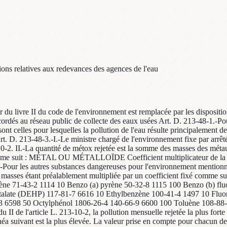
ions relatives aux redevances des agences de l'eau
e Ier du livre II du code de l'environnement est remplacée par les disposi
rdés au réseau public de collecte des eaux usées Art. D. 213-48-1.-Pour l
ont celles pour lesquelles la pollution de l'eau résulte principalement d
 Art. D. 213-48-3.-I.-Le ministre chargé de l'environnement fixe par arrê
-10-2. II.-La quantité de métox rejetée est la somme des masses des méta
ixé comme suit : MÉTAL OU MÉTALLOÏDE Coefficient multiplicateur 
s autres substances dangereuses pour l'environnement mentionnées à 
de ces masses étant préalablement multipliée par un coefficient f
zène 71-43-2 1114 10 Benzo (a) pyrène 50-32-8 1115 100 Benzo (b) fl
phtalate (DEHP) 117-81-7 6616 10 Ethylbenzène 100-41-4 1497 10 Fluo
6598 50 Octylphénol 1806-26-4 140-66-9 6600 100 Toluène 108-88-3 
u II de l'article L. 213-10-2, la pollution mensuelle rejetée la plus for
'alinéa suivant est la plus élevée. La valeur prise en compte pour chacun d