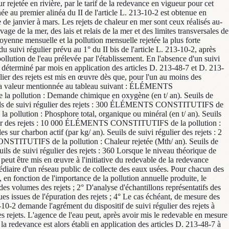
r rejetée en rivière, par le tarif de la redevance en vigueur pour cet
e au premier alinéa du II de l'article L. 213-10-2 est obtenue en
re de janvier à mars. Les rejets de chaleur en mer sont ceux réalisés au-
ge de la mer, des lais et relais de la mer et des limites transversales de
oyenne mensuelle et la pollution mensuelle rejetée la plus forte
u suivi régulier prévu au 1° du II bis de l'article L. 213-10-2, après
pollution de l'eau prélevée par l'établissement. En l'absence d'un suivi
on déterminé par mois en application des articles D. 213-48-7 et D. 213-
ulier des rejets est mis en œuvre dès que, pour l'un au moins des
sse la valeur mentionnée au tableau suivant : ÉLÉMENTS
a pollution : Demande chimique en oxygène (en t/ an). Seuils de
uils de suivi régulier des rejets : 300 ÉLÉMENTS CONSTITUTIFS de
a pollution : Phosphore total, organique ou minéral (en t/ an). Seuils
gulier des rejets : 10 000 ÉLÉMENTS CONSTITUTIFS de la pollution :
 charbon actif (par kg/ an). Seuils de suivi régulier des rejets : 2
TITUTIFS de la pollution : Chaleur rejetée (Mth/ an). Seuils de
 de suivi régulier des rejets : 360 Lorsque le niveau théorique de
s peut être mis en œuvre à l'initiative du redevable de la redevance
termédiaire d'un réseau public de collecte des eaux usées. Pour chacun des
, en fonction de l'importance de la pollution annuelle produite, le
 des volumes des rejets ; 2° D'analyse d'échantillons représentatifs des
ues issues de l'épuration des rejets ; 4° Le cas échéant, de mesure des
-10-2 demande l'agrément du dispositif de suivi régulier des rejets à
es rejets. L'agence de l'eau peut, après avoir mis le redevable en mesure
 la redevance est alors établi en application des articles D. 213-48-7 à