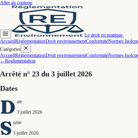
Aller au contenu
Le droit en pratique.
Accueil
Réglementation
Droit environnement
Conformité
Normes Iso
Icp
Catégories
Accueil
Réglementation
Droit environnement
Conformité
Normes Iso
Icp
←
Reglementation
Arrêté
n° 23
du 3 juillet 2026
Dates
D
ate
3 juillet 2026
S
ortie
3 juillet 2026