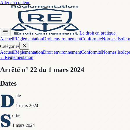
Aller au contenu
Le droit en pratique.
Accueil
Réglementation
Droit environnement
Conformité
Normes Iso
Icp
Catégories
Accueil
Réglementation
Droit environnement
Conformité
Normes Iso
Icp
←
Reglementation
Arrêté
n° 22
du 1 mars 2024
Dates
D
ate
1 mars 2024
S
ortie
1 mars 2024