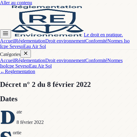
Aller au contenu
Le droit en pratique.
Accueil
Réglementation
Droit environnement
Conformité
Normes Iso
Icpe Seveso
Eau Air Sol
Catégories
Accueil
Réglementation
Droit environnement
Conformité
Normes
Iso
Icpe Seveso
Eau Air Sol
←
Reglementation
Décret
n° 2
du 8 février 2022
Dates
D
ate
8 février 2022
ortie