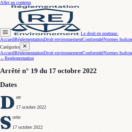
Aller au contenu
Le droit en pratique.
Accueil
Réglementation
Droit environnement
Conformité
Normes Iso
Icp
Catégories
Accueil
Réglementation
Droit environnement
Conformité
Normes Iso
Icp
←
Reglementation
Arrêté
n° 19
du 17 octobre 2022
Dates
D
ate
17 octobre 2022
S
ortie
17 octobre 2022