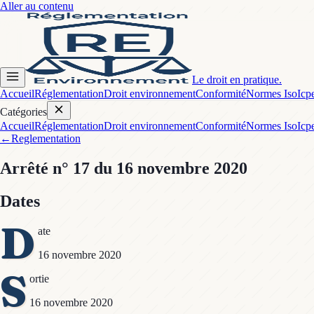
Aller au contenu
Le droit en pratique.
Accueil
Réglementation
Droit environnement
Conformité
Normes Iso
Icp
Catégories
Accueil
Réglementation
Droit environnement
Conformité
Normes Iso
Icp
←
Reglementation
Arrêté
n° 17
du 16 novembre 2020
Dates
D
ate
16 novembre 2020
S
ortie
16 novembre 2020