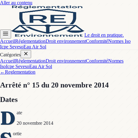
Aller au contenu
Le droit en pratique.
Accueil
Réglementation
Droit environnement
Conformité
Normes Iso
Icpe Seveso
Eau Air Sol
Catégories
Accueil
Réglementation
Droit environnement
Conformité
Normes
Iso
Icpe Seveso
Eau Air Sol
←
Reglementation
Arrêté
n° 15
du 20 novembre 2014
Dates
D
ate
20 novembre 2014
ortie