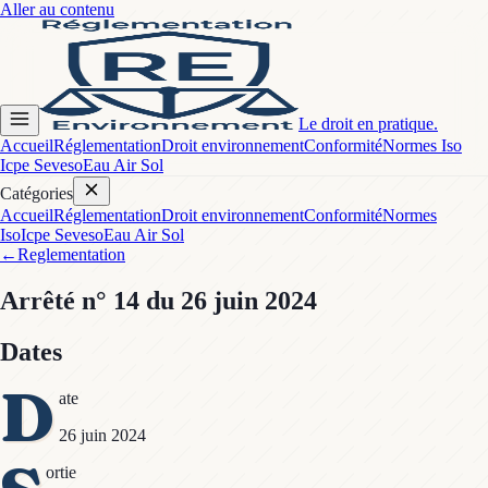
Aller au contenu
Le droit en pratique.
Accueil
Réglementation
Droit environnement
Conformité
Normes Iso
Icpe Seveso
Eau Air Sol
Catégories
Accueil
Réglementation
Droit environnement
Conformité
Normes
Iso
Icpe Seveso
Eau Air Sol
←
Reglementation
Arrêté
n° 14
du 26 juin 2024
Dates
D
ate
26 juin 2024
ortie