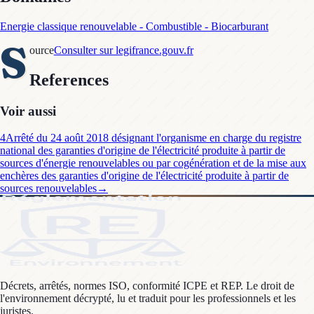
Energie classique renouvelable - Combustible - Biocarburant
S
ource
Consulter sur legifrance.gouv.fr
References
Voir aussi
4
Arrêté du 24 août 2018 désignant l'organisme en charge du registre
national des garanties d'origine de l'électricité produite à partir de
sources d'énergie renouvelables ou par cogénération et de la mise aux
enchères des garanties d'origine de l'électricité produite à partir de
sources renouvelables
→
Décrets, arrêtés, normes ISO, conformité ICPE et REP. Le droit de
l'environnement décrypté, lu et traduit pour les professionnels et les
juristes.