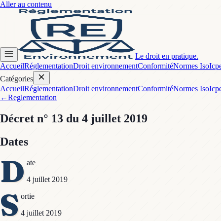
Aller au contenu
Le droit en pratique.
Accueil
Réglementation
Droit environnement
Conformité
Normes Iso
Icp
Catégories
Accueil
Réglementation
Droit environnement
Conformité
Normes Iso
Icp
←
Reglementation
Décret
n° 13
du 4 juillet 2019
Dates
D
ate
4 juillet 2019
S
ortie
4 juillet 2019