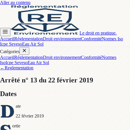
Aller au contenu
Le droit en pratique.
Accueil
Réglementation
Droit environnement
Conformité
Normes Iso
Icpe Seveso
Eau Air Sol
Catégories
Accueil
Réglementation
Droit environnement
Conformité
Normes
Iso
Icpe Seveso
Eau Air Sol
←
Reglementation
Arrêté
n° 13
du 22 février 2019
Dates
D
ate
22 février 2019
ortie