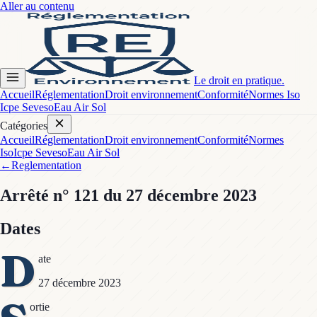
Aller au contenu
Le droit en pratique.
Accueil
Réglementation
Droit environnement
Conformité
Normes Iso
Icpe Seveso
Eau Air Sol
Catégories
Accueil
Réglementation
Droit environnement
Conformité
Normes
Iso
Icpe Seveso
Eau Air Sol
←
Reglementation
Arrêté
n° 121
du 27 décembre 2023
Dates
D
ate
27 décembre 2023
ortie