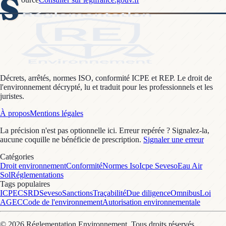
S
Décrets, arrêtés, normes ISO, conformité ICPE et REP. Le droit de
l'environnement décrypté, lu et traduit pour les professionnels et les
juristes.
À propos
Mentions légales
La précision n'est pas optionnelle ici. Erreur repérée ? Signalez-la,
aucune coquille ne bénéficie de prescription.
Signaler une erreur
Catégories
Droit environnement
Conformité
Normes Iso
Icpe Seveso
Eau Air
Sol
Réglementations
Tags populaires
ICPE
CSRD
Seveso
Sanctions
Traçabilité
Due diligence
Omnibus
Loi
AGEC
Code de l'environnement
Autorisation environnementale
©
2026
Réglementation Environnement
. Tous droits réservés.