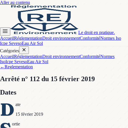
Aller au contenu
Le droit en pratique.
Accueil
Réglementation
Droit environnement
Conformité
Normes Iso
Icpe Seveso
Eau Air Sol
Catégories
Accueil
Réglementation
Droit environnement
Conformité
Normes
Iso
Icpe Seveso
Eau Air Sol
←
Reglementation
Arrêté
n° 112
du 15 février 2019
Dates
D
ate
15 février 2019
ortie