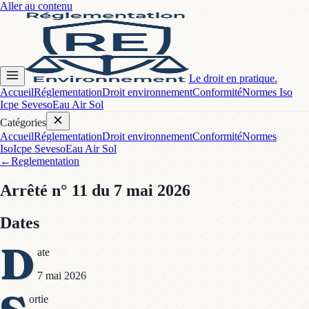
Aller au contenu
Le droit en pratique.
Accueil
Réglementation
Droit environnement
Conformité
Normes Iso
Icpe Seveso
Eau Air Sol
Catégories
Accueil
Réglementation
Droit environnement
Conformité
Normes
Iso
Icpe Seveso
Eau Air Sol
←
Reglementation
Arrêté
n° 11
du 7 mai 2026
Dates
D
ate
7 mai 2026
ortie