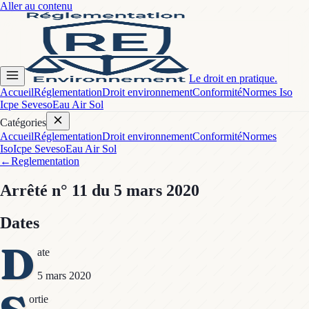
Aller au contenu
Le droit en pratique.
Accueil
Réglementation
Droit environnement
Conformité
Normes Iso
Icpe Seveso
Eau Air Sol
Catégories
Accueil
Réglementation
Droit environnement
Conformité
Normes
Iso
Icpe Seveso
Eau Air Sol
←
Reglementation
Arrêté
n° 11
du 5 mars 2020
Dates
D
ate
5 mars 2020
ortie