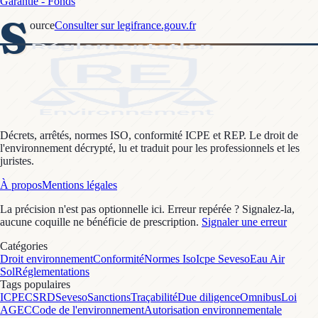
Garantie - Fonds
S
ource
Consulter sur legifrance.gouv.fr
Décrets, arrêtés, normes ISO, conformité ICPE et REP. Le droit de
l'environnement décrypté, lu et traduit pour les professionnels et les
juristes.
À propos
Mentions légales
La précision n'est pas optionnelle ici. Erreur repérée ? Signalez-la,
aucune coquille ne bénéficie de prescription.
Signaler une erreur
Catégories
Droit environnement
Conformité
Normes Iso
Icpe Seveso
Eau Air
Sol
Réglementations
Tags populaires
ICPE
CSRD
Seveso
Sanctions
Traçabilité
Due diligence
Omnibus
Loi
AGEC
Code de l'environnement
Autorisation environnementale