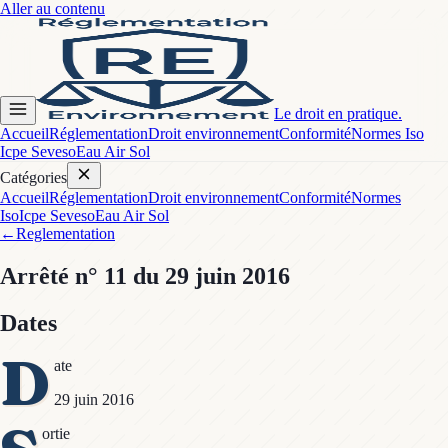
Aller au contenu
Le droit en pratique.
Accueil
Réglementation
Droit environnement
Conformité
Normes Iso
Icpe Seveso
Eau Air Sol
Catégories
Accueil
Réglementation
Droit environnement
Conformité
Normes
Iso
Icpe Seveso
Eau Air Sol
←
Reglementation
Arrêté
n° 11
du 29 juin 2016
Dates
D
ate
29 juin 2016
ortie