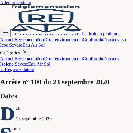
Aller au contenu
Le droit en pratique.
Accueil
Réglementation
Droit environnement
Conformité
Normes Iso
Icpe Seveso
Eau Air Sol
Catégories
Accueil
Réglementation
Droit environnement
Conformité
Normes
Iso
Icpe Seveso
Eau Air Sol
←
Reglementation
Arrêté
n° 100
du 23 septembre 2020
Dates
D
ate
23 septembre 2020
ortie