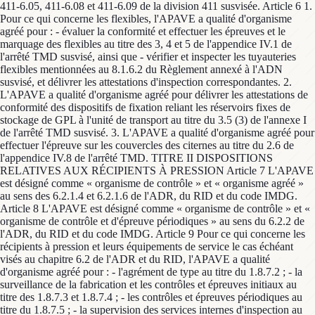
411-6.05, 411-6.08 et 411-6.09 de la division 411 susvisée. Article 6 1.
Pour ce qui concerne les flexibles, l'APAVE a qualité d'organisme
agréé pour : - évaluer la conformité et effectuer les épreuves et le
marquage des flexibles au titre des 3, 4 et 5 de l'appendice IV.1 de
l'arrêté TMD susvisé, ainsi que - vérifier et inspecter les tuyauteries
flexibles mentionnées au 8.1.6.2 du Règlement annexé à l'ADN
susvisé, et délivrer les attestations d'inspection correspondantes. 2.
L'APAVE a qualité d'organisme agréé pour délivrer les attestations de
conformité des dispositifs de fixation reliant les réservoirs fixes de
stockage de GPL à l'unité de transport au titre du 3.5 (3) de l'annexe I
de l'arrêté TMD susvisé. 3. L'APAVE a qualité d'organisme agréé pour
effectuer l'épreuve sur les couvercles des citernes au titre du 2.6 de
l'appendice IV.8 de l'arrêté TMD. TITRE II DISPOSITIONS
RELATIVES AUX RÉCIPIENTS À PRESSION Article 7 L'APAVE
est désigné comme « organisme de contrôle » et « organisme agréé »
au sens des 6.2.1.4 et 6.2.1.6 de l'ADR, du RID et du code IMDG.
Article 8 L'APAVE est désigné comme « organisme de contrôle » et «
organisme de contrôle et d'épreuve périodiques » au sens du 6.2.2 de
l'ADR, du RID et du code IMDG. Article 9 Pour ce qui concerne les
récipients à pression et leurs équipements de service le cas échéant
visés au chapitre 6.2 de l'ADR et du RID, l'APAVE a qualité
d'organisme agréé pour : - l'agrément de type au titre du 1.8.7.2 ; - la
surveillance de la fabrication et les contrôles et épreuves initiaux au
titre des 1.8.7.3 et 1.8.7.4 ; - les contrôles et épreuves périodiques au
titre du 1.8.7.5 ; - la supervision des services internes d'inspection au