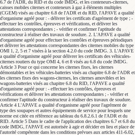
6.7 de l'ADR, du RID et du code IMDG, et les conteneurs-citernes,
caisses mobiles citernes et conteneurs à gaz à éléments multiples
(CGEM) visés au chapitre 6.8 de l'ADR et du RID, l'APAVE a qualité
d'organisme agréé pour : - délivrer les certificats d'agrément de type ; -
effectuer les contrôles, épreuves et vérifications, et délivrer les
attestations correspondantes ; - vérifier et confirmer l'aptitude du
constructeur à réaliser des travaux de soudure. 2. L'APAVE a qualité
d'organisme agréé pour effectuer les contrôles et épreuves périodiques
et délivrer les attestations correspondantes des citernes mobiles du type
OMI 1, 2, 5 et 7 visées à la section 4.2.0 du code IMDG. 3. L'APAVE
a qualité d'organisme agréé pour délivrer les certificats des véhicules-
citernes routiers du type OMI 4, 6 et 8 visés au 6.8 du code IMDG.
Article 3 Pour ce qui concerne les citernes fixes, les citernes
démontables et les véhicules-batteries visés au chapitre 6.8 de l'ADR et
les citernes fixes des wagons-citernes, les citernes amovibles et les
wagons-batteries visés au chapitre 6.8 du RID, l'APAVE a qualité
d'organisme agréé pour : - effectuer les contrôles, épreuves et
vérifications et délivrer les attestations correspondantes ; - vérifier et
confirmer l'aptitude du constructeur à réaliser des travaux de soudure.
Article 4 L'APAVE a qualité d'organisme agréé pour l'agrément de
type des soupapes et autres équipements de service pour lesquels une
norme est citée en référence au tableau du 6.8.2.6.1 de l'ADR et du
RID. Article 5 Dans le cadre de l'application des chapitres 6.7 et 6.8 du
code IMDG, l'APAVE est autorisée à agir et décider en lieu et place de
l'autorité compétente dans les conditions prévues aux articles 411-6.02,