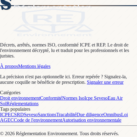
S
Décrets, arrêtés, normes ISO, conformité ICPE et REP. Le droit de
l'environnement décrypté, lu et traduit pour les professionnels et les
juristes.
À propos
Mentions légales
La précision n'est pas optionnelle ici. Erreur repérée ? Signalez-la,
aucune coquille ne bénéficie de prescription.
Signaler une erreur
Catégories
Droit environnement
Conformité
Normes Iso
Icpe Seveso
Eau Air
Sol
Réglementations
Tags populaires
ICPE
CSRD
Seveso
Sanctions
Traçabilité
Due diligence
Omnibus
Loi
AGEC
Code de l'environnement
Autorisation environnementale
©
2026
Réglementation Environnement
. Tous droits réservés.