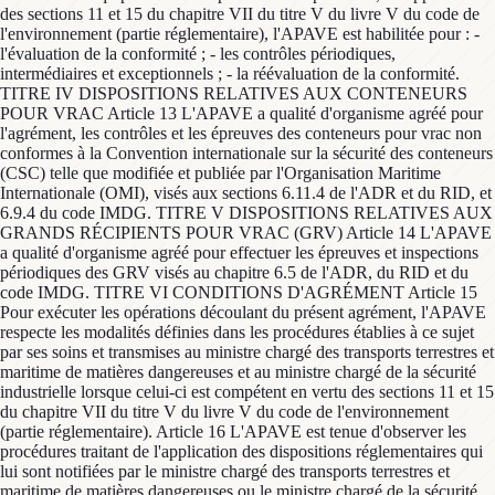
des sections 11 et 15 du chapitre VII du titre V du livre V du code de
l'environnement (partie réglementaire), l'APAVE est habilitée pour : -
l'évaluation de la conformité ; - les contrôles périodiques,
intermédiaires et exceptionnels ; - la réévaluation de la conformité.
TITRE IV DISPOSITIONS RELATIVES AUX CONTENEURS
POUR VRAC Article 13 L'APAVE a qualité d'organisme agréé pour
l'agrément, les contrôles et les épreuves des conteneurs pour vrac non
conformes à la Convention internationale sur la sécurité des conteneurs
(CSC) telle que modifiée et publiée par l'Organisation Maritime
Internationale (OMI), visés aux sections 6.11.4 de l'ADR et du RID, et
6.9.4 du code IMDG. TITRE V DISPOSITIONS RELATIVES AUX
GRANDS RÉCIPIENTS POUR VRAC (GRV) Article 14 L'APAVE
a qualité d'organisme agréé pour effectuer les épreuves et inspections
périodiques des GRV visés au chapitre 6.5 de l'ADR, du RID et du
code IMDG. TITRE VI CONDITIONS D'AGRÉMENT Article 15
Pour exécuter les opérations découlant du présent agrément, l'APAVE
respecte les modalités définies dans les procédures établies à ce sujet
par ses soins et transmises au ministre chargé des transports terrestres et
maritime de matières dangereuses et au ministre chargé de la sécurité
industrielle lorsque celui-ci est compétent en vertu des sections 11 et 15
du chapitre VII du titre V du livre V du code de l'environnement
(partie réglementaire). Article 16 L'APAVE est tenue d'observer les
procédures traitant de l'application des dispositions réglementaires qui
lui sont notifiées par le ministre chargé des transports terrestres et
maritime de matières dangereuses ou le ministre chargé de la sécurité