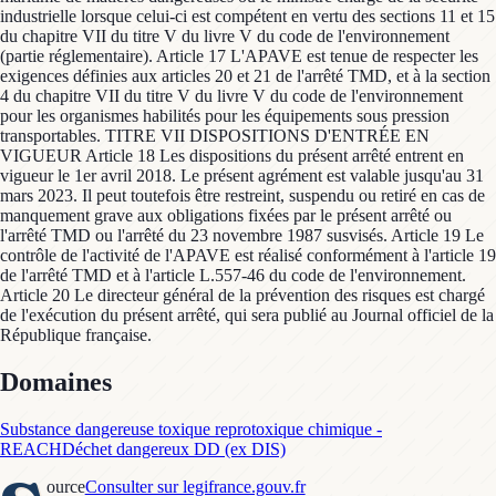
industrielle lorsque celui-ci est compétent en vertu des sections 11 et 15
du chapitre VII du titre V du livre V du code de l'environnement
(partie réglementaire). Article 17 L'APAVE est tenue de respecter les
exigences définies aux articles 20 et 21 de l'arrêté TMD, et à la section
4 du chapitre VII du titre V du livre V du code de l'environnement
pour les organismes habilités pour les équipements sous pression
transportables. TITRE VII DISPOSITIONS D'ENTRÉE EN
VIGUEUR Article 18 Les dispositions du présent arrêté entrent en
vigueur le 1er avril 2018. Le présent agrément est valable jusqu'au 31
mars 2023. Il peut toutefois être restreint, suspendu ou retiré en cas de
manquement grave aux obligations fixées par le présent arrêté ou
l'arrêté TMD ou l'arrêté du 23 novembre 1987 susvisés. Article 19 Le
contrôle de l'activité de l'APAVE est réalisé conformément à l'article 19
de l'arrêté TMD et à l'article L.557-46 du code de l'environnement.
Article 20 Le directeur général de la prévention des risques est chargé
de l'exécution du présent arrêté, qui sera publié au Journal officiel de la
République française.
Domaines
Substance dangereuse toxique reprotoxique chimique -
REACH
Déchet dangereux DD (ex DIS)
ource
Consulter sur legifrance.gouv.fr