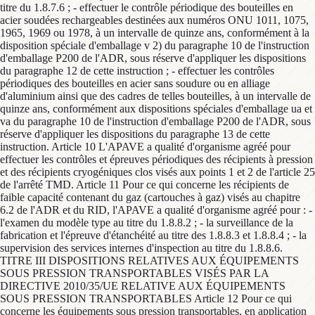
titre du 1.8.7.6 ; - effectuer le contrôle périodique des bouteilles en
acier soudées rechargeables destinées aux numéros ONU 1011, 1075,
1965, 1969 ou 1978, à un intervalle de quinze ans, conformément à la
disposition spéciale d'emballage v 2) du paragraphe 10 de l'instruction
d'emballage P200 de l'ADR, sous réserve d'appliquer les dispositions
du paragraphe 12 de cette instruction ; - effectuer les contrôles
périodiques des bouteilles en acier sans soudure ou en alliage
d'aluminium ainsi que des cadres de telles bouteilles, à un intervalle de
quinze ans, conformément aux dispositions spéciales d'emballage ua et
va du paragraphe 10 de l'instruction d'emballage P200 de l'ADR, sous
réserve d'appliquer les dispositions du paragraphe 13 de cette
instruction. Article 10 L'APAVE a qualité d'organisme agréé pour
effectuer les contrôles et épreuves périodiques des récipients à pression
et des récipients cryogéniques clos visés aux points 1 et 2 de l'article 25
de l'arrêté TMD. Article 11 Pour ce qui concerne les récipients de
faible capacité contenant du gaz (cartouches à gaz) visés au chapitre
6.2 de l'ADR et du RID, l'APAVE a qualité d'organisme agréé pour : -
l'examen du modèle type au titre du 1.8.8.2 ; - la surveillance de la
fabrication et l'épreuve d'étanchéité au titre des 1.8.8.3 et 1.8.8.4 ; - la
supervision des services internes d'inspection au titre du 1.8.8.6.
TITRE III DISPOSITIONS RELATIVES AUX ÉQUIPEMENTS
SOUS PRESSION TRANSPORTABLES VISÉS PAR LA
DIRECTIVE 2010/35/UE RELATIVE AUX ÉQUIPEMENTS
SOUS PRESSION TRANSPORTABLES Article 12 Pour ce qui
concerne les équipements sous pression transportables, en application