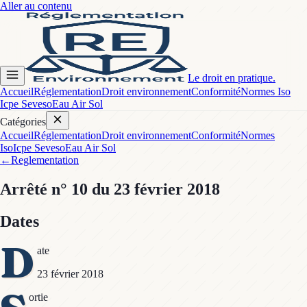
Aller au contenu
Le droit en pratique.
Accueil
Réglementation
Droit environnement
Conformité
Normes Iso
Icpe Seveso
Eau Air Sol
Catégories
Accueil
Réglementation
Droit environnement
Conformité
Normes
Iso
Icpe Seveso
Eau Air Sol
←
Reglementation
Arrêté
n° 10
du 23 février 2018
Dates
D
ate
23 février 2018
ortie