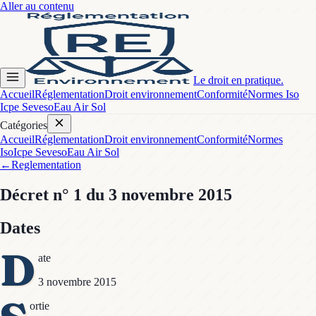
Aller au contenu
Le droit en pratique.
Accueil
Réglementation
Droit environnement
Conformité
Normes Iso
Icpe Seveso
Eau Air Sol
Catégories
Accueil
Réglementation
Droit environnement
Conformité
Normes
Iso
Icpe Seveso
Eau Air Sol
←
Reglementation
Décret
n° 1
du 3 novembre 2015
Dates
D
ate
3 novembre 2015
ortie