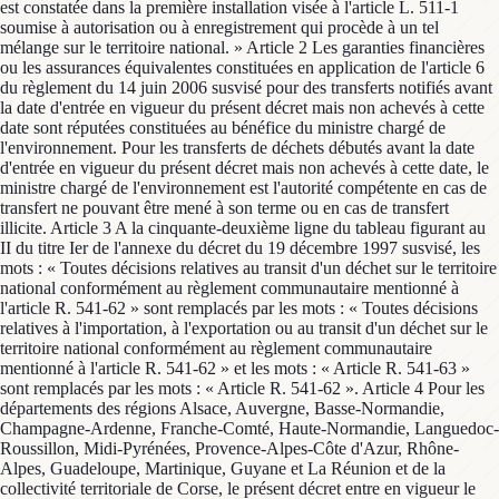
est constatée dans la première installation visée à l'article L. 511-1
soumise à autorisation ou à enregistrement qui procède à un tel
mélange sur le territoire national. » Article 2 Les garanties financières
ou les assurances équivalentes constituées en application de l'article 6
du règlement du 14 juin 2006 susvisé pour des transferts notifiés avant
la date d'entrée en vigueur du présent décret mais non achevés à cette
date sont réputées constituées au bénéfice du ministre chargé de
l'environnement. Pour les transferts de déchets débutés avant la date
d'entrée en vigueur du présent décret mais non achevés à cette date, le
ministre chargé de l'environnement est l'autorité compétente en cas de
transfert ne pouvant être mené à son terme ou en cas de transfert
illicite. Article 3 A la cinquante-deuxième ligne du tableau figurant au
II du titre Ier de l'annexe du décret du 19 décembre 1997 susvisé, les
mots : « Toutes décisions relatives au transit d'un déchet sur le territoire
national conformément au règlement communautaire mentionné à
l'article R. 541-62 » sont remplacés par les mots : « Toutes décisions
relatives à l'importation, à l'exportation ou au transit d'un déchet sur le
territoire national conformément au règlement communautaire
mentionné à l'article R. 541-62 » et les mots : « Article R. 541-63 »
sont remplacés par les mots : « Article R. 541-62 ». Article 4 Pour les
départements des régions Alsace, Auvergne, Basse-Normandie,
Champagne-Ardenne, Franche-Comté, Haute-Normandie, Languedoc-
Roussillon, Midi-Pyrénées, Provence-Alpes-Côte d'Azur, Rhône-
Alpes, Guadeloupe, Martinique, Guyane et La Réunion et de la
collectivité territoriale de Corse, le présent décret entre en vigueur le