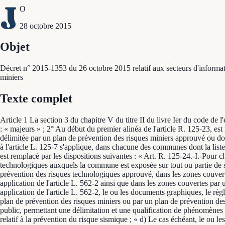
J
O
28 octobre 2015
Objet
Décret n° 2015-1353 du 26 octobre 2015 relatif aux secteurs d'information
miniers
Texte complet
Article 1 La section 3 du chapitre V du titre II du livre Ier du code de l'environnement est ainsi modifiée : 1° A l'intitulé de la section, les mots : «, les risques miniers et la pollution des sols » sont ajoutés après le mot : « majeurs » ; 2° Au début du premier alinéa de l'article R. 125-23, est inséré le chiffre : « I.-» ; 3° Après le 4° de l'article R. 125-23, sont insérées les dispositions suivantes : « 5° Dans une zone exposée aux risques délimitée par un plan de prévention des risques miniers approuvé ou dont certaines dispositions ont été rendues immédiatement opposables en application de l'article L. 562-2. « II.-L'obligation d'information prévue à l'article L. 125-7 s'applique, dans chacune des communes dont la liste est arrêtée par le préfet, pour les terrains répertoriés en secteurs d'information sur les sols prévus à l'article L. 125-6. » ; 4° L'article R. 125-24 est remplacé par les dispositions suivantes : « Art. R. 125-24.-I.-Pour chacune des communes concernées, le préfet arrête : « 1° La liste des risques naturels prévisibles, des risques miniers et des risques technologiques auxquels la commune est exposée sur tout ou partie de son territoire ; « 2° La liste des documents auxquels le vendeur ou le bailleur peut se référer : « a) Dans les zones couvertes par un plan de prévention des risques technologiques approuvé, dans les zones couvertes par un plan de prévention des risques miniers approuvé ou dont certaines dispositions ont été rendues immédiatement opposables en application de l'article L. 562-2 ainsi que dans les zones couvertes par un plan de prévention des risques naturels prévisibles approuvé ou dont certaines dispositions ont été rendues immédiatement opposables en application de l'article L. 562-2, le ou les documents graphiques, le règlement ainsi que la note de présentation de ce plan ; « b) Dans les zones couvertes par un plan de prévention des risques technologiques, par un plan de prévention des risques miniers ou par un plan de prévention des risques naturels prévisibles prescrit, les documents d'information élaborés à l'initiative d'une collectivité publique et tenus à la disposition du public, permettant une délimitation et une qualification de phénomènes ; « c) Dans les zones de sismicité mentionnées au 4° de l'article R. 125-23, l'annexe prévue à l'article 4 du décret n° 91-461 du 14 mai 1991 relatif à la prévention du risque sismique ; « d) Le cas échéant, le ou les arrêtés portant ou ayant porté reconnaissance de l'état de catastrophe naturelle ou technologique sur le territoire de la commune ; « 3° La liste des secteurs d'information sur les sols prévus à l'article L. 125-6, précisant les parcelles concernées. » ; 5° A l'article R. 125-25 : a) Le 1° du III est remplacé par les dispositions suivantes : « 1° Lors de l'entrée en vigueur d'un arrêté préfectoral rendant immédiatement opposables certaines dispositions d'un plan de prévention des risques naturels prévisibles ou miniers, ou approuvant un plan de prévention des risques naturels prévisibles, un plan de prévention des risques miniers ou un plan de prévention des risques technologiques, ou approuvant la révision d'un de ces plans ; » ; b) Il est ajouté un 3° ainsi rédigé : « 3° Lors de la mise à jour des secteurs d'information sur les sols prévus à l