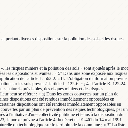
 portant diverses dispositions sur la pollution des sols et les risques
les sols, en indiquant les modalités envisagées de la participation du public prévue à l'article L. 120-1. « Art. R. 125-45.-Au vu des résultats des consultations prévues à l'article R. 125-44 et de la participation du public prévue à l'article L. 120-1, le préfet arrête les secteurs d'information sur les sols. « L'arrêté est publié au recueil des actes administratifs du département. « L'Etat reporte les secteurs d'information sur les sols dans un système d'information géographique. « Art. R. 125-46.-L'arrêté de création des secteurs d'information sur les sols est notifié par le préfet aux maires des communes et aux présidents des établissements publics de coopération intercommunale compétents en matière de plan local d'urbanisme, de documents d'urbanisme en tenant lieu ou de carte communale dont le territoire comprend un ou des secteurs d'information sur les sols. « Les secteurs d'information sur les sols sont annexés au plan local d'urbanisme ou au document d'urbanisme en tenant lieu ou à la carte communale. « Ils sont affichés pendant un mois dans chaque mairie et au siège de chaque établissement public de coopération intercommunale compétent en matière de plan local d'urbanisme, de documents d'urbanisme en tenant lieu ou de carte communale concernés en tout ou partie. « Art. R. 125-47.-Le préfet révise annuellement la liste des secteurs d'informations sur les sols, notamment sur la base des informations relatives à l'état des sols qui lui sont communiquées par le maire, le président de l'établissement public de coopération intercommunale compétent en matière de plan local d'urbanisme, de documents d'urbanisme en tenant lieu ou de carte communale ou le propriétaire d'un terrain d'assiette classé en secteur d'information sur les sols. « La création, la modification ou la suppression de secteurs d'information sur les sols est menée conformément aux dispositions des articles R. 125-42 à R. 125-46. La durée de la consultation prévue au I de l'article R. 125-44 est fixée à deux mois. « Section 10 « Carte des anciens sites industriels et de services « Art. R. 125-48.-Pour l'application du IV de l'article L. 125-6, l'Etat reporte dans un système d'information géographique les sites répertoriés au titre de l'arrêté du 10 décembre 1998 relatif à la création d'une base de données sur les sites industriels et d'activités de service anciens. » Article 3 Le chapitre VI du titre V du livre V du code de l'environnementest remplacé par les dispositions suivantes : « Chapitre VI « Sites et sols pollués « Art. R. 556-1.-Lorsqu'un maître d'ouvrage est à l'origine d'un changement d'usage dans les conditions définies par l'article L. 556-1, il définit, le cas échéant sur la base d'une étude de sols comprenant les éléments mentionnés à l'article R. 556-2, les éventuelles mesures de gestion de la pollution des sols, y compris les eaux souterraines, qui permettent d'assurer la compatibilité entre l'état des sols et la protection des intérêts mentionnés au premier alinéa de l'article L. 556-1, au regard du nouvel usage projeté. « Art. R. 556-2.-L'étude de sols prévue au premier alinéa de l'article L. 556-2 comprend notamment : «-les éléments relatifs à l'étude historique, documentaire et mémorielle du site ; «-les éléments relatifs à la vulnérabilité des milieux ; «