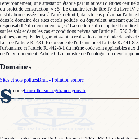
Domaines
Sites et sols pollués
Bruit - Pollution sonore
S
ource
Consulter sur legifrance.gouv.fr
Décrets, arrêtés, normes ISO, conformité ICPE et REP. Le droit de l'envi