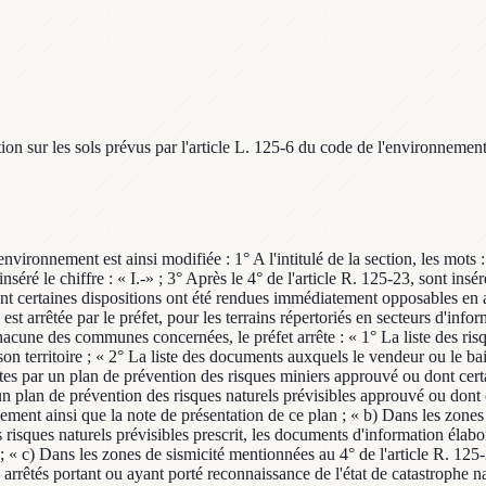
 sur les sols prévus par l'article L. 125-6 du code de l'environnement et
'article L. 125-6. » ; 6° A l'article R. 125-26, il est ajouté un alinéa ainsi rédigé : « Lorsqu'un terrain situé en secteur d'information sur les sols mentionné à l'article L. 125-6 fait l'objet d'un contrat de vente ou de location, le vendeur ou le bailleur fournit les informations sur les sols à l'acquéreur ou au preneur selon les mêmes modalités. » ; 7° L'article R. 125-27 est remplacé par les dispositions suivantes : « Art. R. 125-27.-Les obligations découlant pour les vendeurs ou les bailleurs des dispositions des I, II et IV de l'article L. 125-5 et de l'article L. 125-7 sont applicables à compter du premier jour du quatrième mois suivant la publication au recueil des actes administratifs dans le département des arrêtés prévus au III de l'article L. 125-5 et au II de l'article L. 125-6. » Article 2 Le chapitre V du titre II du livre Ier du code de l'environnementest complété par des sections 9 et 10 ainsi rédigées : « Section 9 « Secteurs d'information sur les sols « Art. R. 125-41.-I.-Sur la base des données dont l'Etat a connaissance entre le 1er janvier 2016 et le 1er janvier 2019, la liste des secteurs d'information sur les sols est établie par le représentant de l'Etat dans le département avant le 1er janvier 2019. « II.-Dans chaque département, le préfet arrête par commune un ou plusieurs projets de création de secteurs d'information sur les sols prévus par l'article L. 125-6. « Art. R. 125-42.-Le dossier de projet de création de secteurs d'information sur les sols comprend, pour chaque secteur : «-une note présentant les informations détenues par l'Etat sur la pollution des sols ; «-un ou plusieurs documents graphiques, à l'échelle cadastrale, délimitant le secteur d'information sur les sols. « Art. R. 125-43.-Sont exclus des secteurs d'information sur les sols définis à l'article L. 125-6 : « 1° Les terrains d'emprise des installations classées pour la protection de l'environnement au titre du titre Ier du livre V du code de l'environnement et les installations nucléaires de base en exploitation ; « 2° Les terrains où les dispositions adaptées ont déjà été prises en application de l'article L. 515-12. « Les pollutions pyrotechniques mentionnées au chapitre III du titre III du livre VII du code de la sécurité intérieure ne sont pas mentionnées comme des pollutions des sols au sens des secteurs d'information sur les sols. « Art. R. 125-44.-I.-Le préfet transmet, pour avis, le dossier de projet de création de secteurs d'information sur les sols et le dossier prévu à l'article R. 125-42 aux maires des communes sur le territoire desquelles sont situés les projets de secteur d'information sur les sols ou, le cas échéant, aux présidents des établissements publics de coopération intercommunale compétents en matière de plan local d'urbanisme, de documents d'urbanisme en tenant lieu ou de carte communale. « Les personnes consultées disposent d'un délai de six mois pour faire part de leurs observations. Elles joignent à leur demande de modification du projet de secteur d'information sur les sols tout document justifiant de l'état des sols. Sans réponse dans ce délai, leur avis est réputé favorable. « II.-Le préfet informe par lettre simple les propriétaires des terrains d'assiette sur lesquels sont situés les projets de secteurs d'information sur 