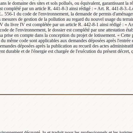
ronnement décrypté, lu et traduit pour les professionnels et les juristes