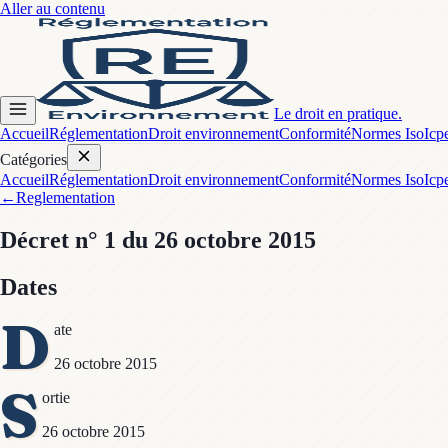
Aller au contenu
Le droit en pratique.
Accueil
Réglementation
Droit environnement
Conformité
Normes Iso
Icp
Catégories
Accueil
Réglementation
Droit environnement
Conformité
Normes Iso
Icp
←
Reglementation
Décret
n° 1
du 26 octobre 2015
Dates
D
ate
26 octobre 2015
S
ortie
26 octobre 2015