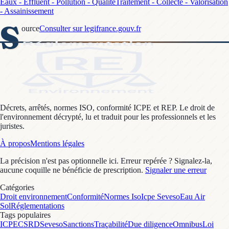
Eaux - Effluent - Pollution - Qualité
Traitement - Collecte - Valorisation
- Assainissement
S
ource
Consulter sur legifrance.gouv.fr
Décrets, arrêtés, normes ISO, conformité ICPE et REP. Le droit de
l'environnement décrypté, lu et traduit pour les professionnels et les
juristes.
À propos
Mentions légales
La précision n'est pas optionnelle ici. Erreur repérée ? Signalez-la,
aucune coquille ne bénéficie de prescription.
Signaler une erreur
Catégories
Droit environnement
Conformité
Normes Iso
Icpe Seveso
Eau Air
Sol
Réglementations
Tags populaires
ICPE
CSRD
Seveso
Sanctions
Traçabilité
Due diligence
Omnibus
Loi