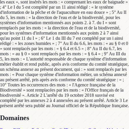
les eaux », sont insérés les mots : « comprenant les eaux de baignade »
; 4° Le I du 5 est complété par un 11 ainsi rédigé : « le système
d'information de la pêche et de l'aquaculture en eau douce » ; 5° Au II
du 5, les mots : « la direction de l'eau et de la biodiversité, pour les
systèmes d'information mentionnés aux points 2. à 7. du I » sont
remplacés par les mots : « la direction de l'eau et de la biodiversité,
pour les systèmes d'information mentionnés aux points 2 à 7 ainsi
qu'au point 11 du I » ; 6° Le 1 du III du 7 est complété par un i ainsi
rédigé : « les zones humides » ; 7° Au II du 6.6, les mots : « au § 0 et 0
» sont remplacés par les mots : « § 6.4 et 6.5 » ; 8° Au II du 6.7, les
mots : « au § 0 » sont remplacés par les mots : « § 6.4 » ; 9° Au III du
5, les mots : « L'autorité responsable de chaque système d'information
métier établit et rend public, après avis conforme du comité stratégique,
un schéma annexe au présent document, qui : » sont remplacés par les
mots : « Pour chaque système d'information métier, un schéma annexé
au présent arrêté, pris après avis conforme du comité stratégique : » ;
10° Toutes les occurrences des mots : « l'Agence française de la
Biodiversité » sont remplacées par les mots : « l'Office français de la
biodiversité ». Article 2 L'arrêté du 19 octobre 2018 susvisé est
complété par les annexes 2 à 4 annexées au présent arrêté. Article 3 Le
présent arrêté sera publié au Journal officiel de la République française.
Domaines