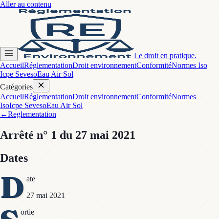
Aller au contenu
Le droit en pratique.
Accueil
Réglementation
Droit environnement
Conformité
Normes Iso
Icpe Seveso
Eau Air Sol
Catégories
Accueil
Réglementation
Droit environnement
Conformité
Normes
Iso
Icpe Seveso
Eau Air Sol
←
Reglementation
Arrêté
n° 1
du 27 mai 2021
Dates
D
ate
27 mai 2021
ortie