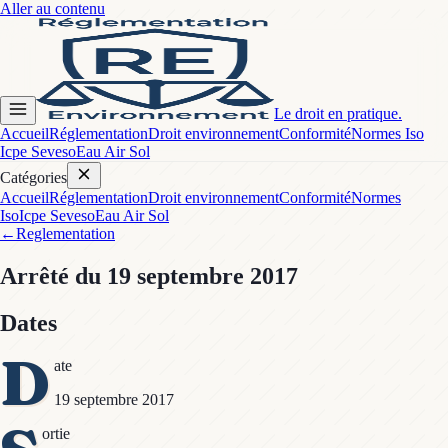
Aller au contenu
Le droit en pratique.
Accueil
Réglementation
Droit environnement
Conformité
Normes Iso
Icpe Seveso
Eau Air Sol
Catégories
Accueil
Réglementation
Droit environnement
Conformité
Normes
Iso
Icpe Seveso
Eau Air Sol
←
Reglementation
Arrêté
du 19 septembre 2017
Dates
D
ate
19 septembre 2017
ortie