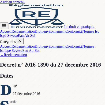
Aller au contenu
Le droit en pratique.
Accueil
Réglementation
Droit environnement
Conformité
Normes Iso
Icpe Seveso
Eau Air Sol
Catégories
Accueil
Réglementation
Droit environnement
Conformité
Normes
Iso
Icpe Seveso
Eau Air Sol
←
Reglementation
Décret
n° 2016-1890
du 27 décembre 2016
Dates
D
ate
27 décembre 2016
ortie