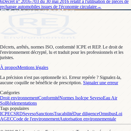
6
Décret n° 2016-703 du 30 mai 2016 relatif à l'utilisation de pièces de
rechange automobiles issues de l'économie circulaire
→
Décrets, arrêtés, normes ISO, conformité ICPE et REP. Le droit de
l'environnement décrypté, lu et traduit pour les professionnels et les
juristes.
À propos
Mentions légales
La précision n'est pas optionnelle ici. Erreur repérée ? Signalez-la,
aucune coquille ne bénéficie de prescription.
Signaler une erreur
Catégories
Droit environnement
Conformité
Normes Iso
Icpe Seveso
Eau Air
Sol
Réglementations
Tags populaires
ICPE
CSRD
Seveso
Sanctions
Traçabilité
Due diligence
Omnibus
Loi
AGEC
Code de l'environnement
Autorisation environnementale