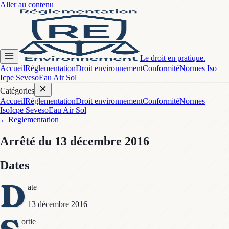
Aller au contenu
Le droit en pratique.
Accueil
Réglementation
Droit environnement
Conformité
Normes Iso
Icpe Seveso
Eau Air Sol
Catégories
Accueil
Réglementation
Droit environnement
Conformité
Normes
Iso
Icpe Seveso
Eau Air Sol
←
Reglementation
Arrêté
du 13 décembre 2016
Dates
D
ate
13 décembre 2016
ortie