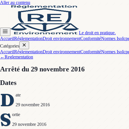
Aller au contenu
Le droit en pratique.
Accueil
Réglementation
Droit environnement
Conformité
Normes Iso
Icp
Catégories
Accueil
Réglementation
Droit environnement
Conformité
Normes Iso
Icp
←
Reglementation
Arrêté
du 29 novembre 2016
Dates
D
ate
29 novembre 2016
S
ortie
29 novembre 2016