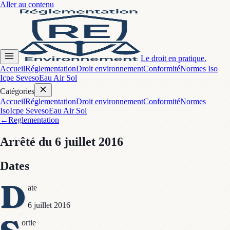
Aller au contenu
Le droit en pratique.
Accueil
Réglementation
Droit environnement
Conformité
Normes Iso
Icpe Seveso
Eau Air Sol
Catégories
Accueil
Réglementation
Droit environnement
Conformité
Normes
Iso
Icpe Seveso
Eau Air Sol
←
Reglementation
Arrêté
du 6 juillet 2016
Dates
D
ate
6 juillet 2016
ortie