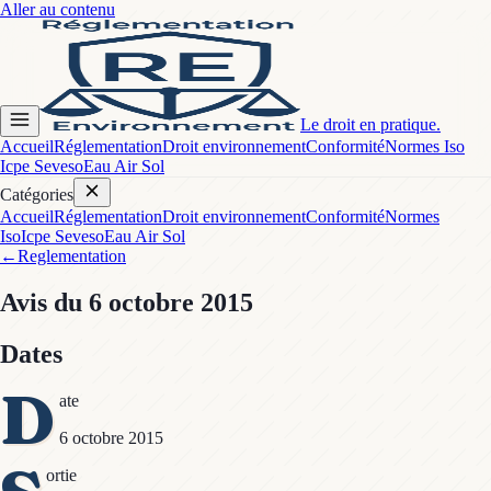
Aller au contenu
Le droit en pratique.
Accueil
Réglementation
Droit environnement
Conformité
Normes Iso
Icpe Seveso
Eau Air Sol
Catégories
Accueil
Réglementation
Droit environnement
Conformité
Normes
Iso
Icpe Seveso
Eau Air Sol
←
Reglementation
Avis
du 6 octobre 2015
Dates
D
ate
6 octobre 2015
ortie