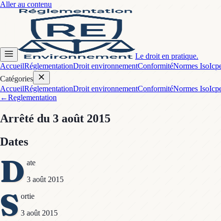
Aller au contenu
Le droit en pratique.
Accueil
Réglementation
Droit environnement
Conformité
Normes Iso
Icp
Catégories
Accueil
Réglementation
Droit environnement
Conformité
Normes Iso
Icp
←
Reglementation
Arrêté
du 3 août 2015
Dates
D
ate
3 août 2015
S
ortie
3 août 2015