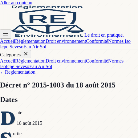
Aller au contenu
Le droit en pratique.
Accueil
Réglementation
Droit environnement
Conformité
Normes Iso
Icpe Seveso
Eau Air Sol
Catégories
Accueil
Réglementation
Droit environnement
Conformité
Normes
Iso
Icpe Seveso
Eau Air Sol
←
Reglementation
Décret
n° 2015-1003
du 18 août 2015
Dates
D
ate
18 août 2015
ortie