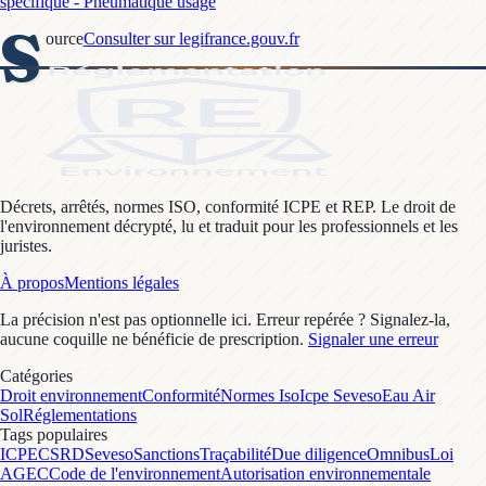
spécifique - Pneumatique usagé
S
ource
Consulter sur legifrance.gouv.fr
Décrets, arrêtés, normes ISO, conformité ICPE et REP. Le droit de
l'environnement décrypté, lu et traduit pour les professionnels et les
juristes.
À propos
Mentions légales
La précision n'est pas optionnelle ici. Erreur repérée ? Signalez-la,
aucune coquille ne bénéficie de prescription.
Signaler une erreur
Catégories
Droit environnement
Conformité
Normes Iso
Icpe Seveso
Eau Air
Sol
Réglementations
Tags populaires
ICPE
CSRD
Seveso
Sanctions
Traçabilité
Due diligence
Omnibus
Loi
AGEC
Code de l'environnement
Autorisation environnementale