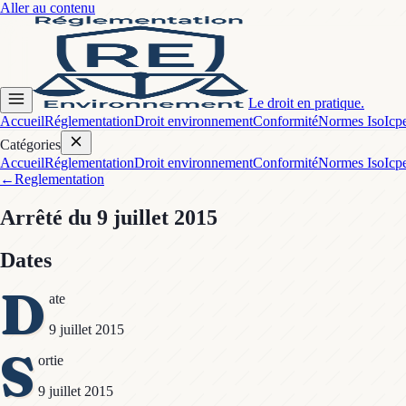
Aller au contenu
Le droit en pratique.
Accueil
Réglementation
Droit environnement
Conformité
Normes Iso
Icp
Catégories
Accueil
Réglementation
Droit environnement
Conformité
Normes Iso
Icp
←
Reglementation
Arrêté
du 9 juillet 2015
Dates
D
ate
9 juillet 2015
S
ortie
9 juillet 2015