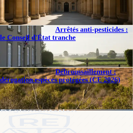
Au moins cinq recours déposés contre le décret PPE3 n°2026-76 du
12 février 2026. La trajectoire 18 GW offshore vacille devant le
Conseil d'État.
Jennifer D.
·
17 mai 2026
·
6
min
Arrêtés anti-pesticides :
Droit environnement
le Conseil d'État tranche
Décision du 16 juin 2025 : le Conseil d'État ferme la porte aux arrêtés
municipaux anti-pesticides. Analyse et implications pour les maires.
Philippe D.
·
3 mars 2026
·
9
min
Débroussaillement :
Droit environnement
dérogation espèces protégées (CE 2026)
Arrêt CE du 6 février 2026 : le débroussaillement peut nécessiter une
dérogation espèces protégées si le risque est suffisamment caractérisé.
Philippe D.
·
25 févr. 2026
·
8
min