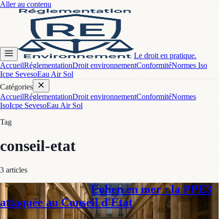
Aller au contenu
Le droit en pratique.
Accueil
Réglementation
Droit environnement
Conformité
Normes Iso
Icpe Seveso
Eau Air Sol
Catégories
Accueil
Réglementation
Droit environnement
Conformité
Normes
Iso
Icpe Seveso
Eau Air Sol
Tag
conseil-etat
3
article
s
Éolien en mer : la PPE3
Droit environnement
attaquée au Conseil d'État