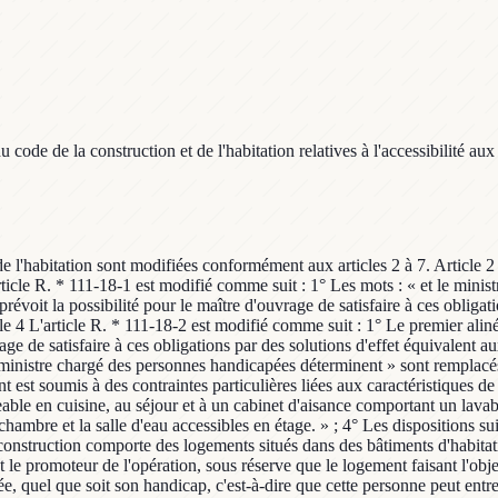
de de la construction et de l'habitation relatives à l'accessibilité aux
e l'habitation sont modifiées conformément aux articles 2 à 7. Article 2 D
icle R. * 111-18-1 est modifié comme suit : 1° Les mots : « et le minis
 prévoit la possibilité pour le maître d'ouvrage de satisfaire à ces obliga
icle 4 L'article R. * 111-18-2 est modifié comme suit : 1° Le premier alin
rage de satisfaire à ces obligations par des solutions d'effet équivalent a
le ministre chargé des personnes handicapées déterminent » sont remplacés
 est soumis à des contraintes particulières liées aux caractéristiques de
eable en cuisine, au séjour et à un cabinet d'aisance comportant un lava
a chambre et la salle d'eau accessibles en étage. » ; 4° Les dispositions su
construction comporte des logements situés dans des bâtiments d'habitati
et le promoteur de l'opération, sous réserve que le logement faisant l'obj
ée, quel que soit son handicap, c'est-à-dire que cette personne peut ent