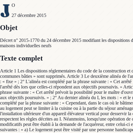
J
O
27 décembre 2015
Objet
Décret n° 2015-1770 du 24 décembre 2015 modifiant les dispositions du co
maisons individuelles neufs
Texte complet
Article 1 Les dispositions réglementaires du code de la construction et d
communes bâties » sont supprimés. Article 3 Le deuxième alinéa de l'art
: « fixe » ; 2° L'alinéa est complété par la phrase suivante : « Cet arrêté
l'arrêté dès lors que celles-ci répondent aux objectifs poursuivis. » Art
phrase suivante : « Cet arrêté prévoit la possibilité pour le maître d'ouv
aux objectifs poursuivis. » ; 2° Au dernier alinéa du I, les mots : « et 
complété par la phrase suivante : « Cependant, dans le cas où le bâtiment
au logement peut se limiter à la cuisine ou à la partie du séjour aménag
l'installation ultérieure d'un appareil élévateur vertical pour desservir l
respectent les règles décrites au I. Néanmoins, lorsqu'une opération de 
modificatifs peut être établi à la demande de l'acquéreur, entre celui-ci 
suivantes : « a) Le logement peut être visité par une personne handicap