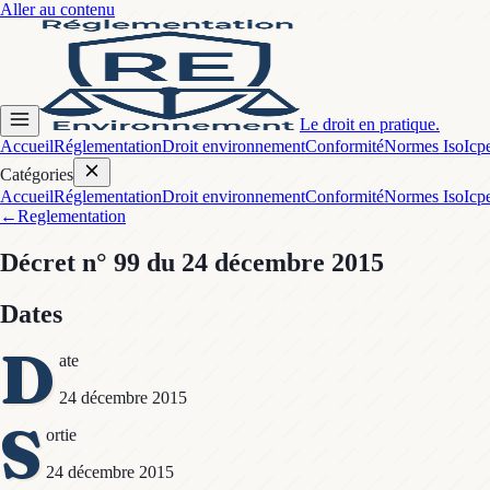
Aller au contenu
Le droit en pratique.
Accueil
Réglementation
Droit environnement
Conformité
Normes Iso
Icp
Catégories
Accueil
Réglementation
Droit environnement
Conformité
Normes Iso
Icp
←
Reglementation
Décret
n° 99
du 24 décembre 2015
Dates
D
ate
24 décembre 2015
S
ortie
24 décembre 2015