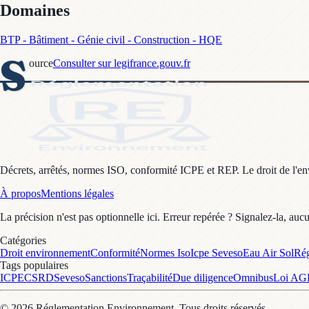
Domaines
BTP - Bâtiment - Génie civil - Construction - HQE
S
ource
Consulter sur legifrance.gouv.fr
Décrets, arrêtés, normes ISO, conformité ICPE et REP. Le droit de l'envi
À propos
Mentions légales
La précision n'est pas optionnelle ici. Erreur repérée ? Signalez-la, auc
Catégories
Droit environnement
Conformité
Normes Iso
Icpe Seveso
Eau Air Sol
Rég
Tags populaires
ICPE
CSRD
Seveso
Sanctions
Traçabilité
Due diligence
Omnibus
Loi A
©
2026
Réglementation Environnement
. Tous droits réservés.