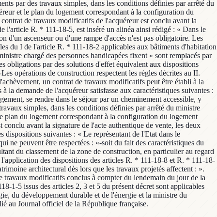
ments par des travaux simples, dans les conditions définies par arrêté du
éreur et le plan du logement correspondant à la configuration du
contrat de travaux modificatifs de l'acquéreur est conclu avant la
 l'article R. * 111-18-5, est inséré un alinéa ainsi rédigé : « Dans le
tion d'un ascenseur ou d'une rampe d'accès n'est pas obligatoire. Les
es du I de l'article R. * 111-18-2 applicables aux bâtiments d'habitation
le ministre chargé des personnes handicapées fixent » sont remplacés par
ces obligations par des solutions d'effet équivalent aux dispositions
.-Les opérations de construction respectent les règles décrites au II.
achèvement, un contrat de travaux modificatifs peut être établi à la
s à la demande de l'acquéreur satisfasse aux caractéristiques suivantes :
logement, se rendre dans le séjour par un cheminement accessible, y
travaux simples, dans les conditions définies par arrêté du ministre
 le plan du logement correspondant à la configuration du logement
t conclu avant la signature de l'acte authentique de vente, les deux
s dispositions suivantes : « Le représentant de l'Etat dans le
i ne peuvent être respectées : «-soit du fait des caractéristiques du
ultant du classement de la zone de construction, en particulier au regard
l'application des dispositions des articles R. * 111-18-8 et R. * 111-18-
trimoine architectural dès lors que les travaux projetés affectent : ».
s de travaux modificatifs conclus à compter du lendemain du jour de la
118-1-5 issus des articles 2, 3 et 5 du présent décret sont applicables
ie, du développement durable et de l'énergie et la ministre du
lié au Journal officiel de la République française.