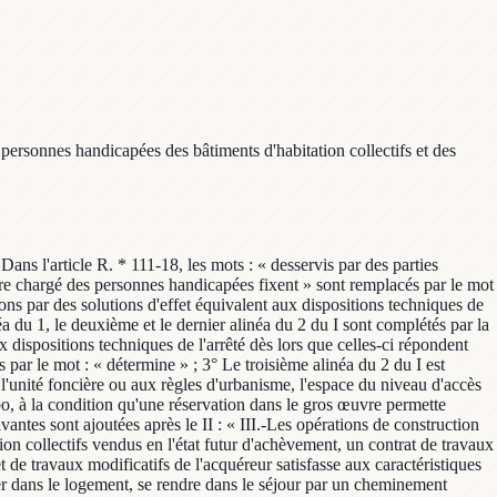
 personnes handicapées des bâtiments d'habitation collectifs et des
ans l'article R. * 111-18, les mots : « desservis par des parties
tre chargé des personnes handicapées fixent » sont remplacés par le mot
tions par des solutions d'effet équivalent aux dispositions techniques de
éa du 1, le deuxième et le dernier alinéa du 2 du I sont complétés par la
ux dispositions techniques de l'arrêté dès lors que celles-ci répondent
 par le mot : « détermine » ; 3° Le troisième alinéa du 2 du I est
 l'unité foncière ou aux règles d'urbanisme, l'espace du niveau d'accès
bo, à la condition qu'une réservation dans le gros œuvre permette
ivantes sont ajoutées après le II : « III.-Les opérations de construction
on collectifs vendus en l'état futur d'achèvement, un contrat de travaux
et de travaux modificatifs de l'acquéreur satisfasse aux caractéristiques
rer dans le logement, se rendre dans le séjour par un cheminement