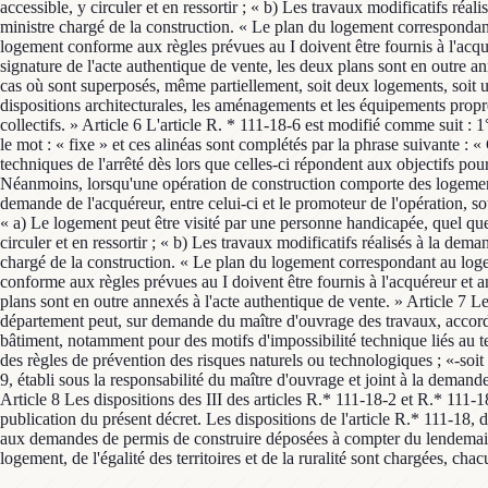
accessible, y circuler et en ressortir ; « b) Les travaux modificatifs ré
ministre chargé de la construction. « Le plan du logement correspondan
logement conforme aux règles prévues au I doivent être fournis à l'acqué
signature de l'acte authentique de vente, les deux plans sont en outre ann
cas où sont superposés, même partiellement, soit deux logements, soit un
dispositions architecturales, les aménagements et les équipements propres
collectifs. » Article 6 L'article R. * 111-18-6 est modifié comme suit : 
le mot : « fixe » et ces alinéas sont complétés par la phrase suivante : « 
techniques de l'arrêté dès lors que celles-ci répondent aux objectifs pour
Néanmoins, lorsqu'une opération de construction comporte des logements 
demande de l'acquéreur, entre celui-ci et le promoteur de l'opération, so
« a) Le logement peut être visité par une personne handicapée, quel que
circuler et en ressortir ; « b) Les travaux modificatifs réalisés à la de
chargé de la construction. « Le plan du logement correspondant au loge
conforme aux règles prévues au I doivent être fournis à l'acquéreur et an
plans sont en outre annexés à l'acte authentique de vente. » Article 7 Le
département peut, sur demande du maître d'ouvrage des travaux, accorder 
bâtiment, notamment pour des motifs d'impossibilité technique liés au te
des règles de prévention des risques naturels ou technologiques ; «-soit 
9, établi sous la responsabilité du maître d'ouvrage et joint à la demande
Article 8 Les dispositions des III des articles R.* 111-18-2 et R.* 111-
publication du présent décret. Les dispositions de l'article R.* 111-18, du
aux demandes de permis de construire déposées à compter du lendemain du
logement, de l'égalité des territoires et de la ruralité sont chargées, ch