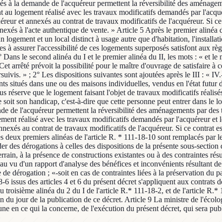
alisés à la demande de l'acquéreur permettent la réversibilité des aménage
t au logement réalisé avec les travaux modificatifs demandés par l'acqu
reur et annexés au contrat de travaux modificatifs de l'acquéreur. Si ce 
exés à l'acte authentique de vente. » Article 5 Après le premier alinéa de
 logement et un local distinct à usage autre que d'habitation, l'installa
 à assurer l'accessibilité de ces logements superposés satisfont aux règl
1° Dans le second alinéa du I et le premier alinéa du II, les mots : « et 
Cet arrêté prévoit la possibilité pour le maître d'ouvrage de satisfaire à 
suivis. » ; 2° Les dispositions suivantes sont ajoutées après le III : « IV
situés dans une ou des maisons individuelles, vendus en l'état futur d'
us réserve que le logement faisant l'objet de travaux modificatifs réalisé
 soit son handicap, c'est-à-dire que cette personne peut entrer dans le 
mande de l'acquéreur permettent la réversibilité des aménagements par des 
ment réalisé avec les travaux modificatifs demandés par l'acquéreur et
nexés au contrat de travaux modificatifs de l'acquéreur. Si ce contrat es
s deux premiers alinéas de l'article R. * 111-18-10 sont remplacés par le
des dérogations à celles des dispositions de la présente sous-section qu
rrain, à la présence de constructions existantes ou à des contraintes rés
au vu d'un rapport d'analyse des bénéfices et inconvénients résultant de 
 de dérogation ; «-soit en cas de contraintes liées à la préservation du pa
18-6 issus des articles 4 et 6 du présent décret s'appliquent aux contrat
 troisième alinéa du 2 du I de l'article R.* 111-18-2, et de l'article R.* 
 jour de la publication de ce décret. Article 9 La ministre de l'écolog
acune en ce qui la concerne, de l'exécution du présent décret, qui sera pub