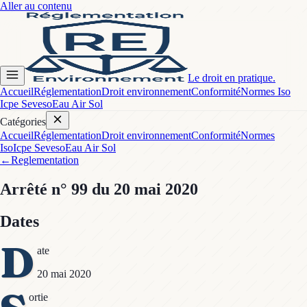
Aller au contenu
Le droit en pratique.
Accueil
Réglementation
Droit environnement
Conformité
Normes Iso
Icpe Seveso
Eau Air Sol
Catégories
Accueil
Réglementation
Droit environnement
Conformité
Normes
Iso
Icpe Seveso
Eau Air Sol
←
Reglementation
Arrêté
n° 99
du 20 mai 2020
Dates
D
ate
20 mai 2020
ortie