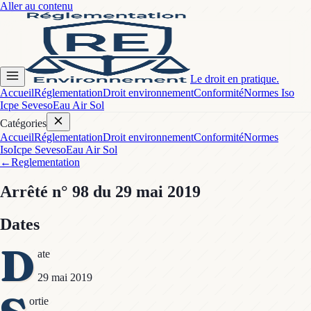
Aller au contenu
Le droit en pratique.
Accueil
Réglementation
Droit environnement
Conformité
Normes Iso
Icpe Seveso
Eau Air Sol
Catégories
Accueil
Réglementation
Droit environnement
Conformité
Normes
Iso
Icpe Seveso
Eau Air Sol
←
Reglementation
Arrêté
n° 98
du 29 mai 2019
Dates
D
ate
29 mai 2019
ortie