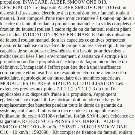
propulsion, INVACARE, ALBER SMOOV ONE O10.
DESCRIPTION Le dispositif ALBER SMOOV ONE O10 est un
dispositif d'assistance électrique à la propulsion pour fauteuil roulant
manuel. Il est composé d'une roue motrice rotative à fixation rapide sur
le cadre du fauteuil roulant à propulsion manuelle. Les kits complets de
fixation du fauteuil roulant à cadre rigide ou du fauteuil roulant pliant
sont inclus. INDICATION PRISE EN CHARGE Patients utilisateurs
de fauteuil roulant manuel dont les capacités cognitives permettent
d'assurer la maîtrise du système de propulsion assistée et qui, bien que
capables de se propulser elles-mêmes, ont besoin pour des raisons
médicales ou liées à leur environnement, d'assistance électrique à la
propulsion ou d'une propulsion électrique de façon intermittente ou
définitive. L'incapacité à l'effort peut être due à une insuffisance
coronarienne et/ou insuffisance respiratoire et/ou une atteinte ostéo-
articulaire, neurologique ou musculaire des membres supérieurs.
MODALITÉS DE PRESCRIPTION ET D'UTILISATION Les
exigences prévues aux points 7.1.1.1.2 à 7.1.1.1.3 du titre IV
applicables aux dispositifs d'aide à la propulsion, s'appliquent
également à ce dispositif. Le fabricant doit prendre en charge le
remplacement des batteries pendant toute la durée de garantie du
système, soit 2 ans. L'utilisation de ce code est compatible avec
l'utilisation du code 4891384 relatif au forfait SAV4 après échéance de
la garantie. RÉFÉRENCES PRISES EN CHARGE - ALBER
SMOOV ONE O10 - 6 km/h : 1592897 - ALBER SMOOV ONE
O10 - 10 km/h : 1592898 - Kit complet de fixation du fauteuil roulant