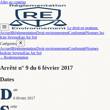
Aller au contenu
Le droit en pratique.
Accueil
Réglementation
Droit environnement
Conformité
Normes Iso
Icpe Seveso
Eau Air Sol
Catégories
Accueil
Réglementation
Droit environnement
Conformité
Normes
Iso
Icpe Seveso
Eau Air Sol
←
Reglementation
Arrêté
n° 9
du 6 février 2017
Dates
D
ate
6 février 2017
ortie