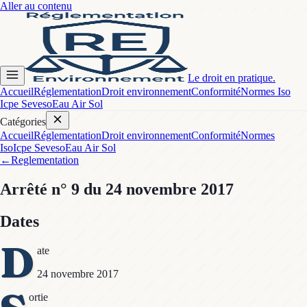
Aller au contenu
Le droit en pratique.
Accueil
Réglementation
Droit environnement
Conformité
Normes Iso
Icpe Seveso
Eau Air Sol
Catégories
Accueil
Réglementation
Droit environnement
Conformité
Normes
Iso
Icpe Seveso
Eau Air Sol
←
Reglementation
Arrêté
n° 9
du 24 novembre 2017
Dates
D
ate
24 novembre 2017
ortie