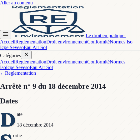
Aller au contenu
Le droit en pratique.
Accueil
Réglementation
Droit environnement
Conformité
Normes Iso
Icpe Seveso
Eau Air Sol
Catégories
Accueil
Réglementation
Droit environnement
Conformité
Normes
Iso
Icpe Seveso
Eau Air Sol
←
Reglementation
Arrêté
n° 9
du 18 décembre 2014
Dates
D
ate
18 décembre 2014
ortie