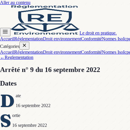
Aller au contenu
Le droit en pratique.
Accueil
Réglementation
Droit environnement
Conformité
Normes Iso
Icp
Catégories
Accueil
Réglementation
Droit environnement
Conformité
Normes Iso
Icp
←
Reglementation
Arrêté
n° 9
du 16 septembre 2022
Dates
D
ate
16 septembre 2022
S
ortie
16 septembre 2022