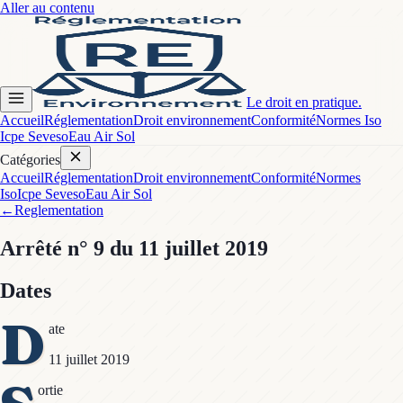
Aller au contenu
Le droit en pratique.
Accueil
Réglementation
Droit environnement
Conformité
Normes Iso
Icpe Seveso
Eau Air Sol
Catégories
Accueil
Réglementation
Droit environnement
Conformité
Normes
Iso
Icpe Seveso
Eau Air Sol
←
Reglementation
Arrêté
n° 9
du 11 juillet 2019
Dates
D
ate
11 juillet 2019
ortie