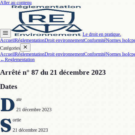
Aller au contenu
Le droit en pratique.
Accueil
Réglementation
Droit environnement
Conformité
Normes Iso
Icp
Catégories
Accueil
Réglementation
Droit environnement
Conformité
Normes Iso
Icp
←
Reglementation
Arrêté
n° 87
du 21 décembre 2023
Dates
D
ate
21 décembre 2023
S
ortie
21 décembre 2023