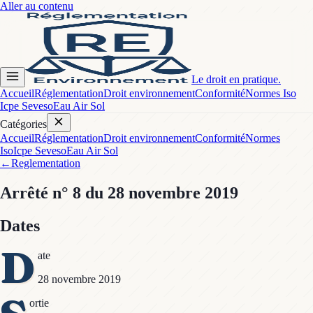
Aller au contenu
Le droit en pratique.
Accueil
Réglementation
Droit environnement
Conformité
Normes Iso
Icpe Seveso
Eau Air Sol
Catégories
Accueil
Réglementation
Droit environnement
Conformité
Normes
Iso
Icpe Seveso
Eau Air Sol
←
Reglementation
Arrêté
n° 8
du 28 novembre 2019
Dates
D
ate
28 novembre 2019
ortie