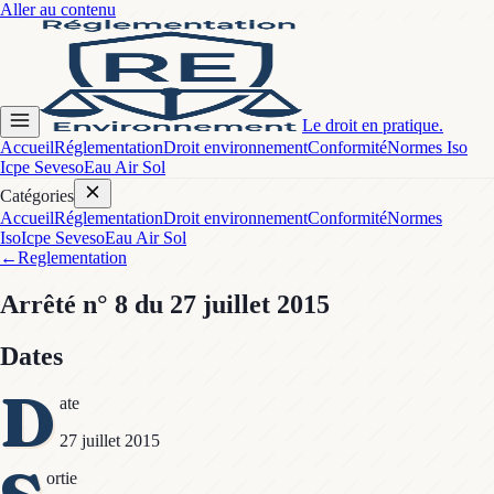
Aller au contenu
Le droit en pratique.
Accueil
Réglementation
Droit environnement
Conformité
Normes Iso
Icpe Seveso
Eau Air Sol
Catégories
Accueil
Réglementation
Droit environnement
Conformité
Normes
Iso
Icpe Seveso
Eau Air Sol
←
Reglementation
Arrêté
n° 8
du 27 juillet 2015
Dates
D
ate
27 juillet 2015
ortie