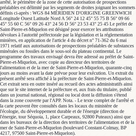
arrêté, le périmètre de la zone de cette autorisation de prospections
préalables est délimité par les segments de droites joignant les sommets
définis ci-après : WGS 84 MÉRIDIEN D'ORIGINE GREENWICH
Longitude Ouest Latitude Nord A 56° 24 12 45° 55 75 B 56° 09 66
45° 55 60 C 56° 09 26 43° 24 56 D 56° 23 53 43° 25 45 Le préfet de
Saint-Pierre-et-Miquelon est désigné pour exercer les attributions
dévolues à l'autorité préfectorale par la législation et la réglementation
minières, en application de l'article 4 du décret n° 71-362 du 6 mai
1971 relatif aux autorisations de prospections préalables de substances
minérales ou fossiles dans le sous-sol du plateau continental. Le
programme des travaux envisagé devra être adressé au préfet de Saint-
Pierre-et-Miquelon, avec copie au directeur des territoires de
l'alimentation et de la mer de Saint-Pierre-et-Miquelon, quarante-cinq
jours au moins avant la date prévue pour leur exécution. Un extrait du
présent arrêté sera affiché à la préfecture de Saint-Pierre-et-Miquelon.
Cet extrait sera en outre inséré au recueil des actes administratifs ainsi
que sur le site internet de la préfecture et, aux frais du titulaire, publié
dans un journal national, régional ou local dont la diffusion s'étend
dans la zone couverte par l'APP. Nota. - Le texte complet de l'arrêté et
la carte peuvent être consultés dans les locaux du ministère de
l'écologie, du développement durable et de l'énergie (direction de
l'énergie, tour Séquoia, 1, place Carpeaux, 92800 Puteaux) ainsi que
dans les bureaux de la direction des territoires de l'alimentation et de la
mer de Saint-Pierre-et-Miquelon (boulevard Constant-Colmay, BP
4217, 97500 Saint-Pierre-et-Miquelon).