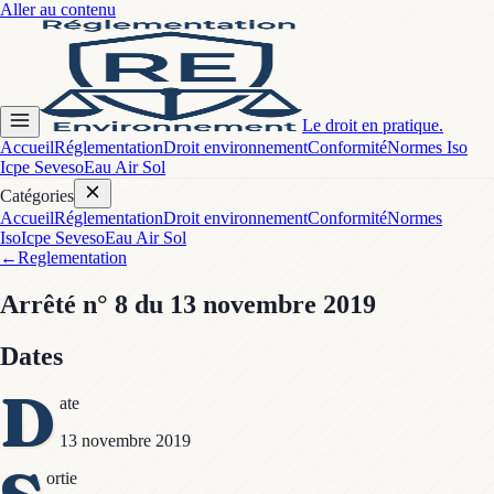
Aller au contenu
Le droit en pratique.
Accueil
Réglementation
Droit environnement
Conformité
Normes Iso
Icpe Seveso
Eau Air Sol
Catégories
Accueil
Réglementation
Droit environnement
Conformité
Normes
Iso
Icpe Seveso
Eau Air Sol
←
Reglementation
Arrêté
n° 8
du 13 novembre 2019
Dates
D
ate
13 novembre 2019
ortie