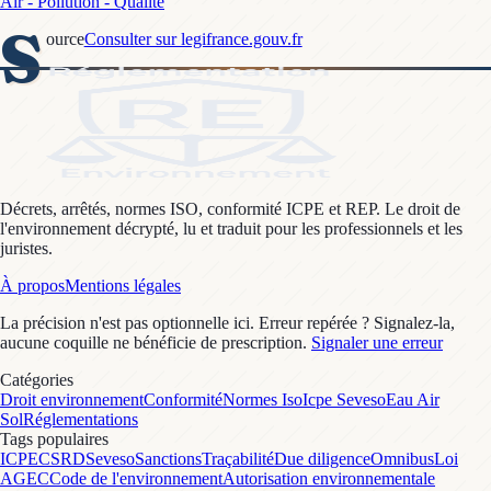
Air - Pollution - Qualité
S
ource
Consulter sur legifrance.gouv.fr
Décrets, arrêtés, normes ISO, conformité ICPE et REP. Le droit de
l'environnement décrypté, lu et traduit pour les professionnels et les
juristes.
À propos
Mentions légales
La précision n'est pas optionnelle ici. Erreur repérée ? Signalez-la,
aucune coquille ne bénéficie de prescription.
Signaler une erreur
Catégories
Droit environnement
Conformité
Normes Iso
Icpe Seveso
Eau Air
Sol
Réglementations
Tags populaires
ICPE
CSRD
Seveso
Sanctions
Traçabilité
Due diligence
Omnibus
Loi
AGEC
Code de l'environnement
Autorisation environnementale