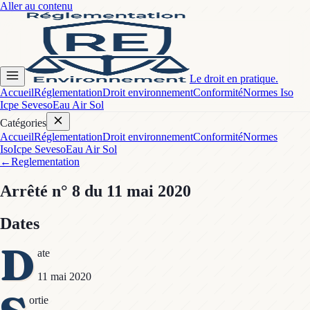
Aller au contenu
Le droit en pratique.
Accueil
Réglementation
Droit environnement
Conformité
Normes Iso
Icpe Seveso
Eau Air Sol
Catégories
Accueil
Réglementation
Droit environnement
Conformité
Normes
Iso
Icpe Seveso
Eau Air Sol
←
Reglementation
Arrêté
n° 8
du 11 mai 2020
Dates
D
ate
11 mai 2020
ortie