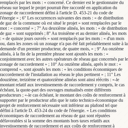
remplacés par les mots : « concerné. Ce dernier est le gestionnaire du
réseau sur lequel le projet pourrait être raccordé en application du
zonage de raccordement défini à l'article D. 453-21 du code de
l'énergie » ; 6° Les occurrences suivantes des mots : « de distribution
de gaz de la commune où est situé le projet » sont remplacées par le
mot : « concerné » ; 7° Au deuxième alinéa, les mots : « de distribution
de gaz » sont supprimés ; 8° Au troisième et au dernier alinéa, les mots
: « de quinze jours ouvrés » sont remplacés par les mots : « d'un mois
ou, dans les zones où un zonage n'a pas été fait préalablement suite à la
demande d'un premier producteur, de quatre mois, » ; 9° Au onzième
alinéa, à la fin de la première phrase sont ajoutés les mots : «
conjointement avec les autres opérateurs de réseau gaz concernés par le
zonage de raccordement » ; 10° Au onzième alinéa, après le mot : «
comprend », sont ajoutés les mots : « les conditions économiques de
raccordement de l'installation au réseau le plus pertinent » ; 11° Les
douzième, treizième et quatorzième alinéas sont ainsi réécrits : «-le
montant relatif aux investissements de raccordement y compris, le cas
échéant, la quote-part des ouvrages mutualisés entre différents
producteurs ; «-le cas échéant, le montant des coûts de renforcement à
supporter par le producteur afin que le ratio technico-économique du
projet de renforcement nécessaire soit inférieur au plafond tel que
défini à l'article D. 453-24 du code de l'énergie. « Les conditions
économiques de raccordement au réseau de gaz sont réputées
défavorables si la somme des montants hors taxes relatifs aux
investissements de raccordement et aux coûts de renforcement à