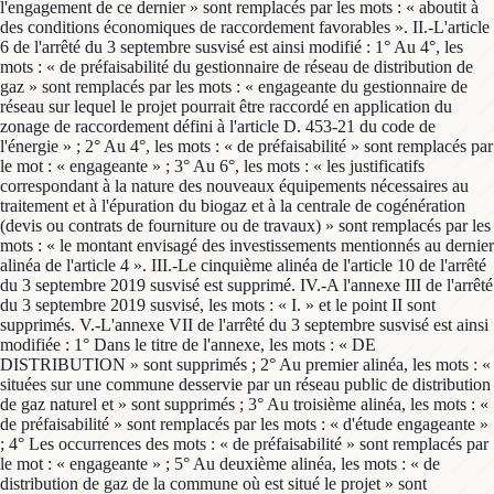
l'engagement de ce dernier » sont remplacés par les mots : « aboutit à
des conditions économiques de raccordement favorables ». II.-L'article
6 de l'arrêté du 3 septembre susvisé est ainsi modifié : 1° Au 4°, les
mots : « de préfaisabilité du gestionnaire de réseau de distribution de
gaz » sont remplacés par les mots : « engageante du gestionnaire de
réseau sur lequel le projet pourrait être raccordé en application du
zonage de raccordement défini à l'article D. 453-21 du code de
l'énergie » ; 2° Au 4°, les mots : « de préfaisabilité » sont remplacés par
le mot : « engageante » ; 3° Au 6°, les mots : « les justificatifs
correspondant à la nature des nouveaux équipements nécessaires au
traitement et à l'épuration du biogaz et à la centrale de cogénération
(devis ou contrats de fourniture ou de travaux) » sont remplacés par les
mots : « le montant envisagé des investissements mentionnés au dernier
alinéa de l'article 4 ». III.-Le cinquième alinéa de l'article 10 de l'arrêté
du 3 septembre 2019 susvisé est supprimé. IV.-A l'annexe III de l'arrêté
du 3 septembre 2019 susvisé, les mots : « I. » et le point II sont
supprimés. V.-L'annexe VII de l'arrêté du 3 septembre susvisé est ainsi
modifiée : 1° Dans le titre de l'annexe, les mots : « DE
DISTRIBUTION » sont supprimés ; 2° Au premier alinéa, les mots : «
situées sur une commune desservie par un réseau public de distribution
de gaz naturel et » sont supprimés ; 3° Au troisième alinéa, les mots : «
de préfaisabilité » sont remplacés par les mots : « d'étude engageante »
; 4° Les occurrences des mots : « de préfaisabilité » sont remplacés par
le mot : « engageante » ; 5° Au deuxième alinéa, les mots : « de
distribution de gaz de la commune où est situé le projet » sont