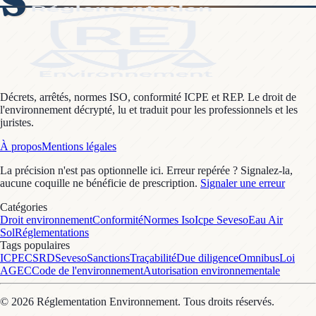
S
Décrets, arrêtés, normes ISO, conformité ICPE et REP. Le droit de
l'environnement décrypté, lu et traduit pour les professionnels et les
juristes.
À propos
Mentions légales
La précision n'est pas optionnelle ici. Erreur repérée ? Signalez-la,
aucune coquille ne bénéficie de prescription.
Signaler une erreur
Catégories
Droit environnement
Conformité
Normes Iso
Icpe Seveso
Eau Air
Sol
Réglementations
Tags populaires
ICPE
CSRD
Seveso
Sanctions
Traçabilité
Due diligence
Omnibus
Loi
AGEC
Code de l'environnement
Autorisation environnementale
©
2026
Réglementation Environnement
. Tous droits réservés.