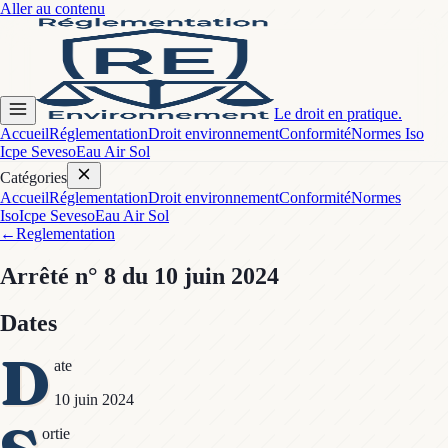
Aller au contenu
Le droit en pratique.
Accueil
Réglementation
Droit environnement
Conformité
Normes Iso
Icpe Seveso
Eau Air Sol
Catégories
Accueil
Réglementation
Droit environnement
Conformité
Normes
Iso
Icpe Seveso
Eau Air Sol
←
Reglementation
Arrêté
n° 8
du 10 juin 2024
Dates
D
ate
10 juin 2024
ortie