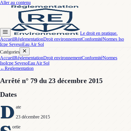
Aller au contenu
Le droit en pratique.
Accueil
Réglementation
Droit environnement
Conformité
Normes Iso
Icpe Seveso
Eau Air Sol
Catégories
Accueil
Réglementation
Droit environnement
Conformité
Normes
Iso
Icpe Seveso
Eau Air Sol
←
Reglementation
Arrêté
n° 79
du 23 décembre 2015
Dates
D
ate
23 décembre 2015
ortie