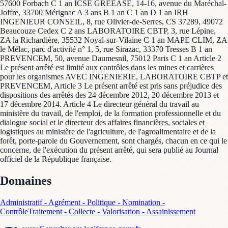
57600 Forbach C 1 an ICSE GREEASE, 14-16, avenue du Maréchal-
Joffre, 33700 Mérignac A 3 ans B 1 an C 1 an D 1 an IRH
INGENIEUR CONSEIL, 8, rue Olivier-de-Serres, CS 37289, 49072
Beaucouze Cedex C 2 ans LABORATOIRE CBTP, 3, rue Lépine,
ZA la Richardière, 35532 Noyal-sur-Vilaine C 1 an MAPE CLIM, ZA
le Mélac, parc d'activité n° 1, 5, rue Sirazac, 33370 Tresses B 1 an
PREVENCEM, 50, avenue Daumesnil, 75012 Paris C 1 an Article 2
Le présent arrêté est limité aux contrôles dans les mines et carrières
pour les organismes AVEC INGENIERIE, LABORATOIRE CBTP et
PREVENCEM, Article 3 Le présent arrêté est pris sans préjudice des
dispositions des arrêtés des 24 décembre 2012, 20 décembre 2013 et
17 décembre 2014. Article 4 Le directeur général du travail au
ministère du travail, de l'emploi, de la formation professionnelle et du
dialogue social et le directeur des affaires financières, sociales et
logistiques au ministère de l'agriculture, de l'agroalimentaire et de la
forêt, porte-parole du Gouvernement, sont chargés, chacun en ce qui le
concerne, de l'exécution du présent arrêté, qui sera publié au Journal
officiel de la République française.
Domaines
Administratif - Agrément - Politique - Nomination -
Contrôle
Traitement - Collecte - Valorisation - Assainissement