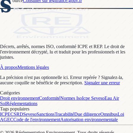
S
ource
Consulter sur legifrance.gouv.fr
Décrets, arrêtés, normes ISO, conformité ICPE et REP. Le droit de
l'environnement décrypté, lu et traduit pour les professionnels et les
juristes.
À propos
Mentions légales
La précision n'est pas optionnelle ici. Erreur repérée ? Signalez-la,
aucune coquille ne bénéficie de prescription.
Signaler une erreur
Catégories
Droit environnement
Conformité
Normes Iso
Icpe Seveso
Eau Air
Sol
Réglementations
Tags populaires
ICPE
CSRD
Seveso
Sanctions
Traçabilité
Due diligence
Omnibus
Loi
AGEC
Code de l'environnement
Autorisation environnementale
©
2026
Réglementation Environnement
. Tous droits réservés.