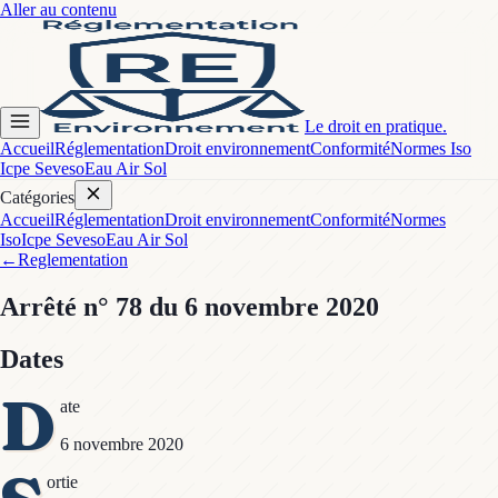
Aller au contenu
Le droit en pratique.
Accueil
Réglementation
Droit environnement
Conformité
Normes Iso
Icpe Seveso
Eau Air Sol
Catégories
Accueil
Réglementation
Droit environnement
Conformité
Normes
Iso
Icpe Seveso
Eau Air Sol
←
Reglementation
Arrêté
n° 78
du 6 novembre 2020
Dates
D
ate
6 novembre 2020
ortie