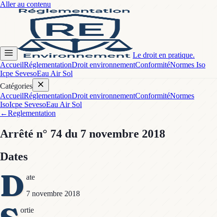
Aller au contenu
Le droit en pratique.
Accueil
Réglementation
Droit environnement
Conformité
Normes Iso
Icpe Seveso
Eau Air Sol
Catégories
Accueil
Réglementation
Droit environnement
Conformité
Normes
Iso
Icpe Seveso
Eau Air Sol
←
Reglementation
Arrêté
n° 74
du 7 novembre 2018
Dates
D
ate
7 novembre 2018
ortie