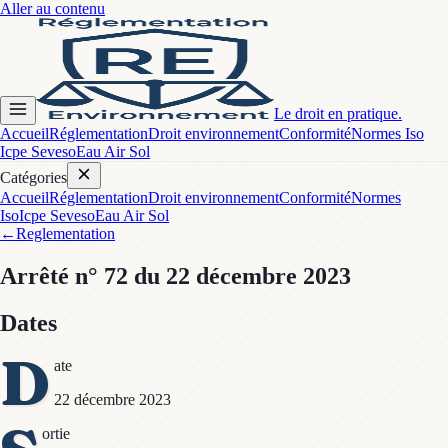
Aller au contenu
Le droit en pratique.
Accueil
Réglementation
Droit environnement
Conformité
Normes Iso
Icpe Seveso
Eau Air Sol
Catégories
Accueil
Réglementation
Droit environnement
Conformité
Normes
Iso
Icpe Seveso
Eau Air Sol
←
Reglementation
Arrêté
n° 72
du 22 décembre 2023
Dates
D
ate
22 décembre 2023
ortie